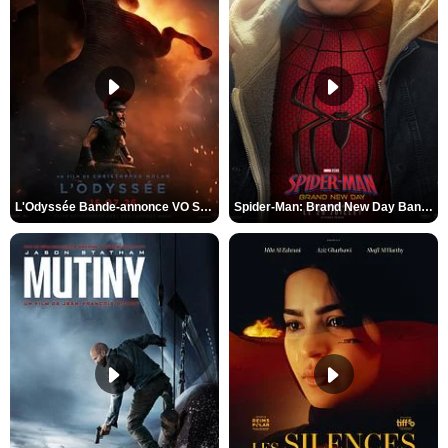
L'Odyssée Bande-annonce VO STFR
Spider-Man: Brand New Day Bande-annonce VO STFR