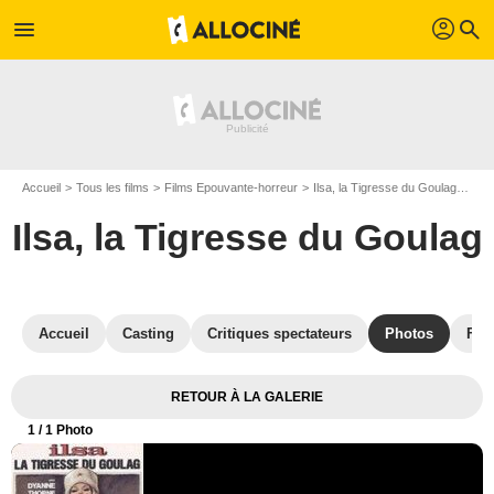
profil
menu
search
Accueil
Tous les films
Films Epouvante-horreur
Ilsa, la Tigresse du Goulag
Affi
Ilsa, la Tigresse du Goulag
Accueil
Casting
Critiques spectateurs
Photos
Film
RETOUR À LA GALERIE
1
/ 1 Photo