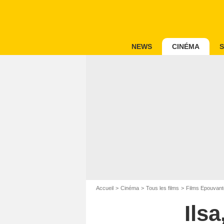
NEWS
CINÉMA
S
Accueil
Cinéma
Tous les films
Films Epouvant
Ils