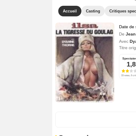
Accueil
Casting
Critiques spec
Date de 
De
Jean
Avec
Dy
Titre ori
Spectate
1,8
33 notes, 6 cri