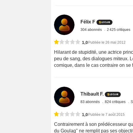
Félix F
304 abonnés
2 425 critiques
1,0
Publiée le 26 mai 2012
Hilarant de stupidité, une actrice pri
peu de sang, des dialogues miteux. Le 
comique, dans le cas contraire on se fa
Thibault F.
83 abonnés
824 critiques
S
1,0
Publiée le 7 août 2015
Contrairement à son prédécesseur qui 
du Goulag" ne remplit pas ses objecti