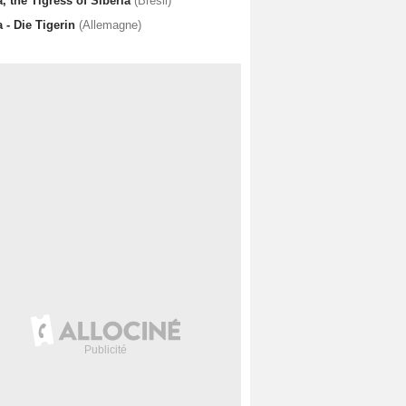
a, the Tigress of Siberia
(Brésil)
a - Die Tigerin
(Allemagne)