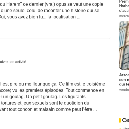
Premi
e du Harem" ce dernier (vrai) opus se veut une copie
Harbo
n d'une seule, celui de raconter une histoire qui se
d'act
mercr
, vous avez bien lu... la localisation ...
uivre son activité
Jason
son n
 est pire ou meilleur que ça. Ce film est le troisième
qui le
vendre
 (encore) vu les premiers épisodes. Tout commence en
er un goulag. Un petit goulag. Les figurants
ortures et jeux sexuels sont le quotidien du
avant tout concon et malsain comme peut l’être ...
Ce