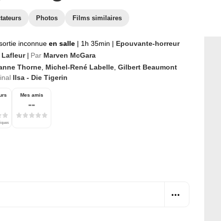
tateurs
Photos
Films similaires
sortie inconnue
en salle
|
1h 35min
|
Epouvante-horreur
 Lafleur
Par
Marven McGara
|
anne Thorne
,
Michel-René Labelle
,
Gilbert Beaumont
ginal
Ilsa - Die Tigerin
urs
Mes amis
--
tiques