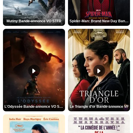
Mutiny Bande-annonce VO STFR
Spider-Man: Brand New Day Bande-annonce VO STFR
L'Odyssée Bande-annonce VO STFR
Le Triangle d'or Bande-annonce VF