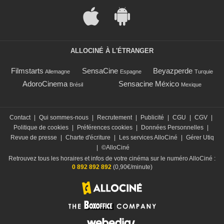
ALLOCINÉ À L'ÉTRANGER
Filmstarts
SensaCine
Beyazperde
Allemagne
Espagne
Turquie
AdoroCinema
Sensacine México
Brésil
Mexique
Contact
|
Qui sommes-nous
|
Recrutement
|
Publicité
|
CGU
|
CGV
|
Politique de cookies
|
Préférences cookies
|
Données Personnelles
|
Revue de presse
|
Charte d'écriture
|
Les services AlloCiné
|
Gérer Utiq
|
©AlloCiné
Retrouvez tous les horaires et infos de votre cinéma sur le numéro AlloCiné :
0 892 892 892
(0,90€/minute)