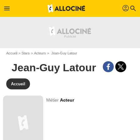
profil
menu
search
Accueil
Stars
Acteurs
Jean-Guy Latour
Jean-Guy Latour
Accueil
Métier
Acteur