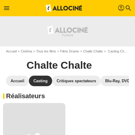
profil
menu
search
Accueil
Cinéma
Tous les films
Films Drame
Chalte Chalte
Casting Chalte Chalte
Chalte Chalte
Accueil
Casting
Critiques spectateurs
Blu-Ray, DVD
Réalisateurs