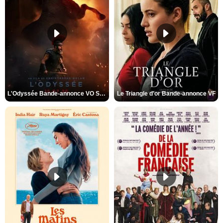
L'Odyssée Bande-annonce VO STFR
Le Triangle d'or Bande-annonce VF