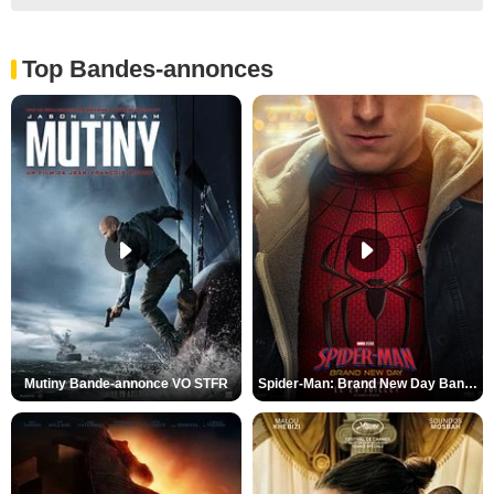
Top Bandes-annonces
Mutiny Bande-annonce VO STFR
Spider-Man: Brand New Day Bande-annonce VO STFR