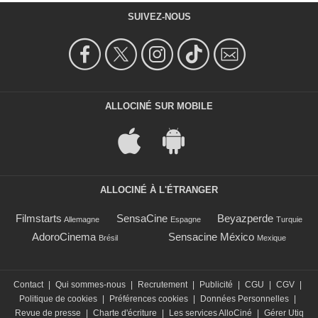
SUIVEZ-NOUS
ALLOCINÉ SUR MOBILE
ALLOCINÉ À L'ÉTRANGER
Filmstarts
SensaCine
Beyazperde
Allemagne
Espagne
Turquie
AdoroCinema
Sensacine México
Brésil
Mexique
Contact
|
Qui sommes-nous
|
Recrutement
|
Publicité
|
CGU
|
CGV
|
Politique de cookies
|
Préférences cookies
|
Données Personnelles
|
Revue de presse
|
Charte d'écriture
|
Les services AlloCiné
|
Gérer Utiq