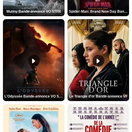
Mutiny Bande-annonce VO STFR
Spider-Man: Brand New Day Bande-annonce VO STFR
L'Odyssée Bande-annonce VO STFR
Le Triangle d'or Bande-annonce VF