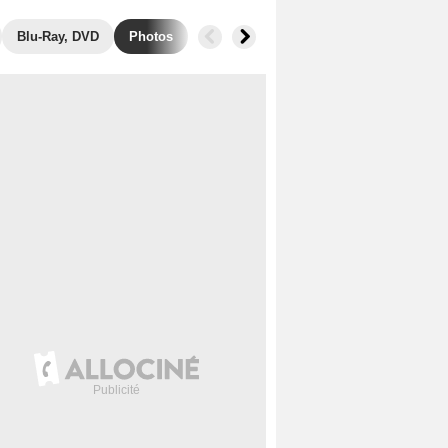
Blu-Ray, DVD
Photos
Musique
Secrets de tournage
B