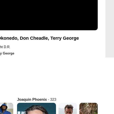
Okonedo, Don Cheadle, Terry George
ht D.R.
ry George
Joaquin Phoenix
- 323