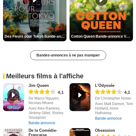
Des Fleurs pour Tokyo Bande-annonce VO STFR
Cotton Queen Bande-annonce VO STFR
Bandes-annonces à ne pas manquer
Meilleurs films à l'affiche
Jim Queen
L'Odyssée
4,1
4,1
De Marco Nguyen,
De Christopher Nolan
Nicolas Athane
Avec Matt Damon, Tom
Avec Alex Ramires,
Holland, Anne
Jérémy Gillet, Shirley
Hathaway
Souagnon
Bande-annonce
Bande-annonce
De la Comédie-
Obsession
Française