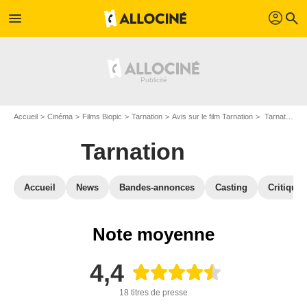
profil
menu
search
Accueil
Cinéma
Films Biopic
Tarnation
Avis sur le film Tarnation
Tarnation : Critique presse
Tarnation
Accueil
News
Bandes-annonces
Casting
Critiques
Note moyenne
4,4
18 titres de presse