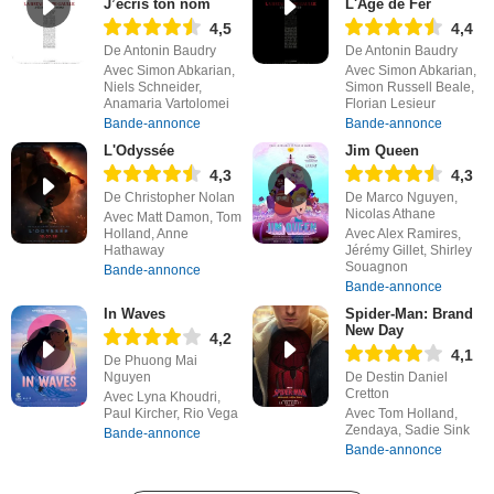
J’écris ton nom
L'Âge de Fer
4,5
4,4
De Antonin Baudry
De Antonin Baudry
Avec Simon Abkarian,
Avec Simon Abkarian,
Niels Schneider,
Simon Russell Beale,
Anamaria Vartolomei
Florian Lesieur
Bande-annonce
Bande-annonce
L'Odyssée
Jim Queen
4,3
4,3
De Christopher Nolan
De Marco Nguyen,
Nicolas Athane
Avec Matt Damon, Tom
Holland, Anne
Avec Alex Ramires,
Hathaway
Jérémy Gillet, Shirley
Souagnon
Bande-annonce
Bande-annonce
In Waves
Spider-Man: Brand
New Day
4,2
4,1
De Phuong Mai
Nguyen
De Destin Daniel
Cretton
Avec Lyna Khoudri,
Paul Kircher, Rio Vega
Avec Tom Holland,
Zendaya, Sadie Sink
Bande-annonce
Bande-annonce