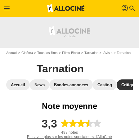
profil
menu
search
Accueil
Cinéma
Tous les films
Films Biopic
Tarnation
Avis sur Tarnation
Tarnation
Accueil
News
Bandes-annonces
Casting
Critiques
Note moyenne
3,3
493 notes
En savoir plus sur les notes spectateurs d'AlloCiné