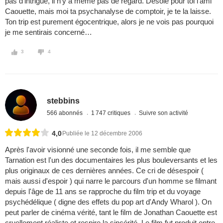
pas d’intrigue, il n’y a même pas de regard. Désolé pour toi l’ami
Caouette, mais moi ta psychanalyse de comptoir, je te la laisse.
Ton trip est purement égocentrique, alors je ne vois pas pourquoi
je me sentirais concerné…
3
4
stebbins
566 abonnés
1 747 critiques
Suivre son activité
4,0
Publiée le 12 décembre 2006
Après l'avoir visionné une seconde fois, il me semble que
Tarnation est l'un des documentaires les plus bouleversants et les
plus originaux de ces dernières années. Ce cri de désespoir (
mais aussi d'espoir ) qui narre le parcours d'un homme se filmant
depuis l'âge de 11 ans se rapproche du film trip et du voyage
psychédélique ( digne des effets du pop art d'Andy Wharol ). On
peut parler de cinéma vérité, tant le film de Jonathan Caouette est
cruellement réaliste et respire la sincérité. Le film fut produit entre