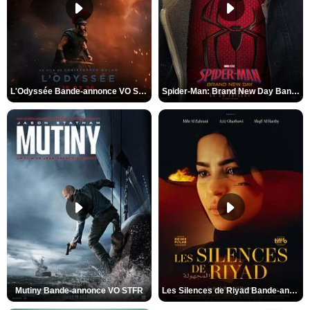
L'Odyssée Bande-annonce VO STFR
Spider-Man: Brand New Day Bande-annonce VO STFR
Mutiny Bande-annonce VO STFR
Les Silences de Riyad Bande-annonce VO STFR