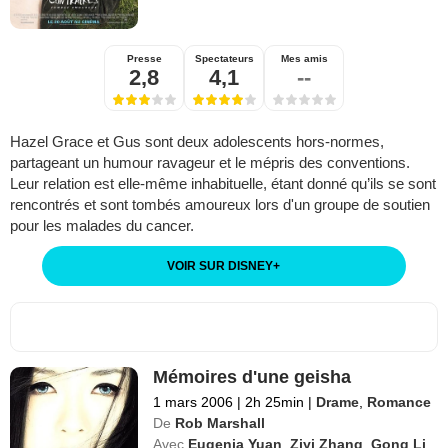
Presse
Spectateurs
Mes amis
2,8
4,1
--
Hazel Grace et Gus sont deux adolescents hors-normes,
partageant un humour ravageur et le mépris des conventions.
Leur relation est elle-même inhabituelle, étant donné qu’ils se sont
rencontrés et sont tombés amoureux lors d'un groupe de soutien
pour les malades du cancer.
VOIR SUR DISNEY
+
Mémoires d'une geisha
1 mars 2006
|
2h 25min
|
Drame
,
Romance
De
Rob Marshall
Avec
Eugenia Yuan
,
Ziyi Zhang
,
Gong Li