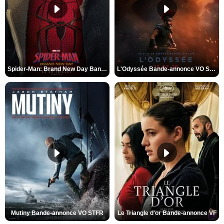
Spider-Man: Brand New Day Bande-annonce VO STFR
L'Odyssée Bande-annonce VO STFR
Mutiny Bande-annonce VO STFR
Le Triangle d'or Bande-annonce VF