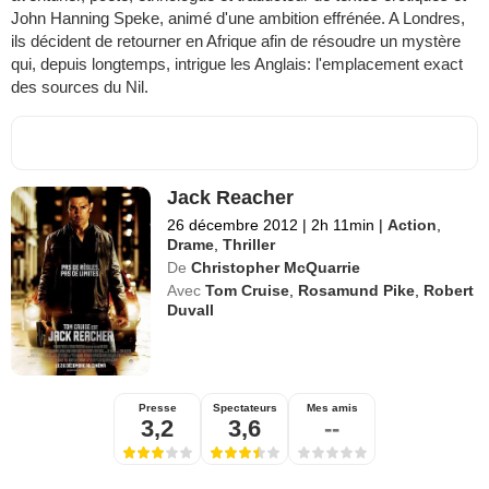
John Hanning Speke, animé d'une ambition effrénée. A Londres,
ils décident de retourner en Afrique afin de résoudre un mystère
qui, depuis longtemps, intrigue les Anglais: l'emplacement exact
des sources du Nil.
Jack Reacher
26 décembre 2012
|
2h 11min
|
Action
,
Drame
,
Thriller
De
Christopher McQuarrie
Avec
Tom Cruise
,
Rosamund Pike
,
Robert
Duvall
Presse
Spectateurs
Mes amis
3,2
3,6
--