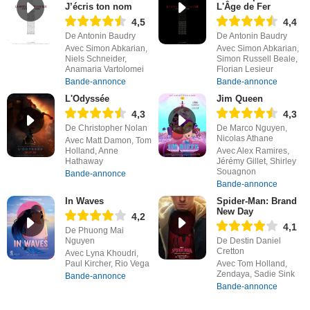
J’écris ton nom
L'Âge de Fer
4,5
4,4
De Antonin Baudry
De Antonin Baudry
Avec Simon Abkarian,
Avec Simon Abkarian,
Niels Schneider,
Simon Russell Beale,
Anamaria Vartolomei
Florian Lesieur
Bande-annonce
Bande-annonce
L'Odyssée
Jim Queen
4,3
4,3
De Christopher Nolan
De Marco Nguyen,
Nicolas Athane
Avec Matt Damon, Tom
Holland, Anne
Avec Alex Ramires,
Hathaway
Jérémy Gillet, Shirley
Souagnon
Bande-annonce
Bande-annonce
In Waves
Spider-Man: Brand
New Day
4,2
4,1
De Phuong Mai
Nguyen
De Destin Daniel
Cretton
Avec Lyna Khoudri,
Paul Kircher, Rio Vega
Avec Tom Holland,
Zendaya, Sadie Sink
Bande-annonce
Bande-annonce