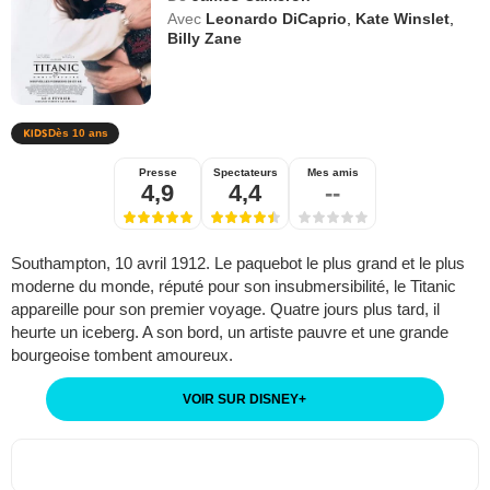
Avec
Leonardo DiCaprio
,
Kate Winslet
,
Billy Zane
Dès 10 ans
Presse
Spectateurs
Mes amis
4,9
4,4
--
Southampton, 10 avril 1912. Le paquebot le plus grand et le plus
moderne du monde, réputé pour son insubmersibilité, le Titanic
appareille pour son premier voyage. Quatre jours plus tard, il
heurte un iceberg. A son bord, un artiste pauvre et une grande
bourgeoise tombent amoureux.
VOIR SUR DISNEY
+