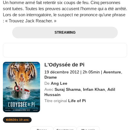
Un homme armé fait retentir six coups de feu. Cinq personnes
sont tuées. Toutes les preuves accusent l’homme qui a été arrêté.
Lors de son interrogatoire, le suspect ne prononce qu’une phrase
: « Trouvez Jack Reacher. »
STREAMING
L'Odyssée de Pi
19 décembre 2012
|
2h 05min
|
Aventure
,
Drame
De
Ang Lee
Avec
Suraj Sharma
,
Irrfan Khan
,
Adil
Hussain
Titre original
Life of Pi
Dès 10 ans