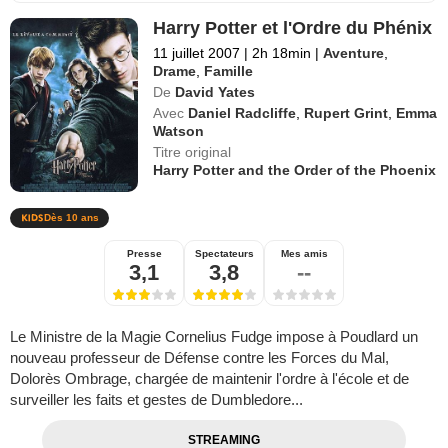
Harry Potter et l'Ordre du Phénix
11 juillet 2007
|
2h 18min
|
Aventure
,
Drame
,
Famille
De
David Yates
Avec
Daniel Radcliffe
,
Rupert Grint
,
Emma
Watson
Titre original
Harry Potter and the Order of the Phoenix
Dès 10 ans
Presse
Spectateurs
Mes amis
3,1
3,8
--
Le Ministre de la Magie Cornelius Fudge impose à Poudlard un
nouveau professeur de Défense contre les Forces du Mal,
Dolorès Ombrage, chargée de maintenir l'ordre à l'école et de
surveiller les faits et gestes de Dumbledore...
STREAMING