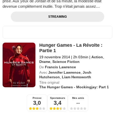
prise. Aux yeux de Jordan et de sa meute, la modestie était
devenue complètement inutile. Trop n’était jamais assez…
STREAMING
Hunger Games - La Révolte :
Partie 1
19 novembre 2014
|
2h 03min
|
Action
,
Drame
,
Science Fiction
De
Francis Lawrence
Avec
Jennifer Lawrence
,
Josh
Hutcherson
,
Liam Hemsworth
Titre original
The Hunger Games - Mockingjay: Part 1
Presse
Spectateurs
Mes amis
3,0
3,4
--