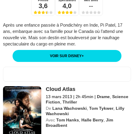
Presse
Spectateurs
Mes amis
3,6
4,0
--
Après une enfance passée à Pondichéry en Inde, Pi Patel, 17
ans, embarque avec sa famille pour le Canada où l’attend une
nouvelle vie. Mais son destin est bouleversé par le naufrage
spectaculaire du cargo en pleine mer.
VOIR SUR DISNEY
+
Cloud Atlas
13 mars 2013
|
2h 45min
|
Drame
,
Science
Fiction
,
Thriller
De
Lana Wachowski
,
Tom Tykwer
,
Lilly
Wachowski
Avec
Tom Hanks
,
Halle Berry
,
Jim
Broadbent