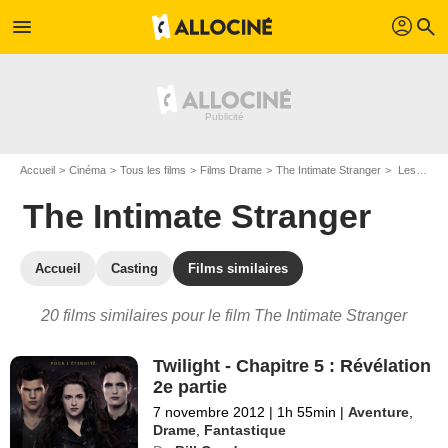
profil
menu
search
Accueil
Cinéma
Tous les films
Films Drame
The Intimate Stranger
Les films similaires à "The Intimate Stranger"
The Intimate Stranger
Accueil
Casting
Films similaires
20 films similaires pour le film The Intimate Stranger
Twilight - Chapitre 5 : Révélation
2e partie
7 novembre 2012
|
1h 55min
|
Aventure
,
Drame
,
Fantastique