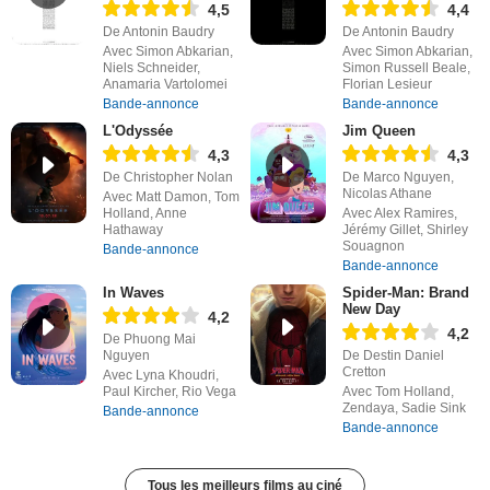
4,5
4,4
De Antonin Baudry
De Antonin Baudry
Avec Simon Abkarian,
Avec Simon Abkarian,
Niels Schneider,
Simon Russell Beale,
Anamaria Vartolomei
Florian Lesieur
Bande-annonce
Bande-annonce
L'Odyssée
Jim Queen
4,3
4,3
De Christopher Nolan
De Marco Nguyen,
Nicolas Athane
Avec Matt Damon, Tom
Holland, Anne
Avec Alex Ramires,
Hathaway
Jérémy Gillet, Shirley
Souagnon
Bande-annonce
Bande-annonce
In Waves
Spider-Man: Brand
New Day
4,2
4,2
De Phuong Mai
Nguyen
De Destin Daniel
Cretton
Avec Lyna Khoudri,
Paul Kircher, Rio Vega
Avec Tom Holland,
Zendaya, Sadie Sink
Bande-annonce
Bande-annonce
Tous les meilleurs films au ciné