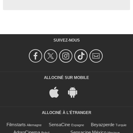
SUIVEZ-NOUS
ALLOCINÉ SUR MOBILE
ALLOCINÉ À L'ÉTRANGER
Filmstarts
SensaCine
Beyazperde
Allemagne
Espagne
Turquie
AdoroCinema
Sensacine México
Brésil
Mexique