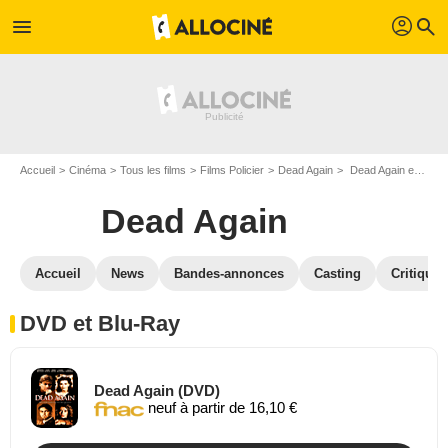
profil
menu
search
Accueil
Cinéma
Tous les films
Films Policier
Dead Again
Dead Again en DVD Blu Ray
Dead Again
Accueil
News
Bandes-annonces
Casting
Critiques
DVD et Blu-Ray
Dead Again (DVD)
neuf à partir de 16,10 €