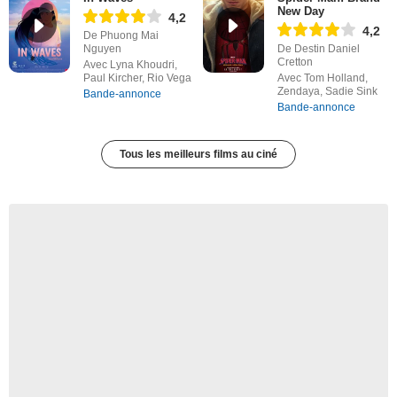
New Day
4,2
4,2
De Phuong Mai
Nguyen
De Destin Daniel
Cretton
Avec Lyna Khoudri,
Paul Kircher, Rio Vega
Avec Tom Holland,
Zendaya, Sadie Sink
Bande-annonce
Bande-annonce
Tous les meilleurs films au ciné