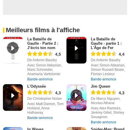
Meilleurs films à l'affiche
La Bataille de
La Bataille de
Gaulle - Partie 2 :
Gaulle - partie 1 :
J’écris ton nom
L'Âge de Fer
4,5
4,4
De Antonin Baudry
De Antonin Baudry
Avec Simon Abkarian,
Avec Simon Abkarian,
Niels Schneider,
Simon Russell Beale,
Anamaria Vartolomei
Florian Lesieur
Bande-annonce
Bande-annonce
L'Odyssée
Jim Queen
4,3
4,3
De Christopher Nolan
De Marco Nguyen,
Nicolas Athane
Avec Matt Damon, Tom
Holland, Anne
Avec Alex Ramires,
Hathaway
Jérémy Gillet, Shirley
Souagnon
Bande-annonce
Bande-annonce
In Waves
Spider-Man: Brand