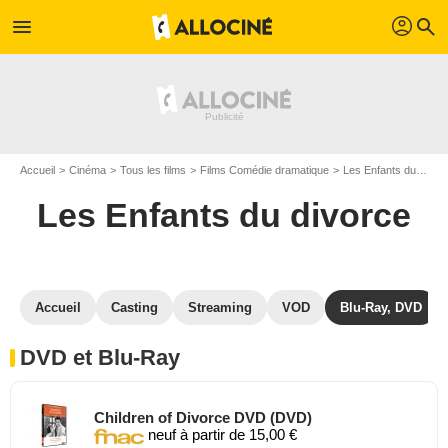
profil
menu
search
Accueil
Cinéma
Tous les films
Films Comédie dramatique
Les Enfants du divorce
Les Enfants du divorce
Accueil
Casting
Streaming
VOD
Blu-Ray, DVD
DVD et Blu-Ray
Children of Divorce DVD (DVD)
neuf à partir de 15,00 €