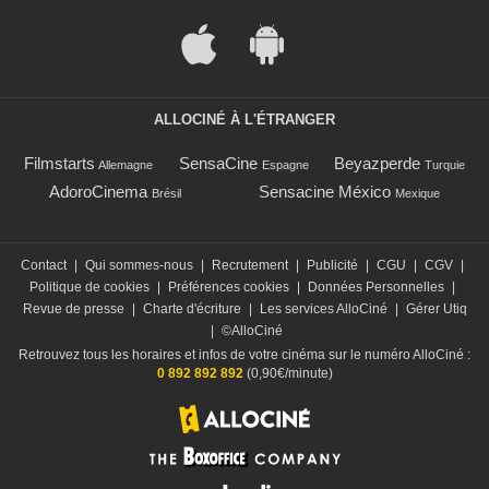
ALLOCINÉ À L'ÉTRANGER
Filmstarts
SensaCine
Beyazperde
Allemagne
Espagne
Turquie
AdoroCinema
Sensacine México
Brésil
Mexique
Contact
|
Qui sommes-nous
|
Recrutement
|
Publicité
|
CGU
|
CGV
|
Politique de cookies
|
Préférences cookies
|
Données Personnelles
|
Revue de presse
|
Charte d'écriture
|
Les services AlloCiné
|
Gérer Utiq
|
©AlloCiné
Retrouvez tous les horaires et infos de votre cinéma sur le numéro AlloCiné :
0 892 892 892
(0,90€/minute)