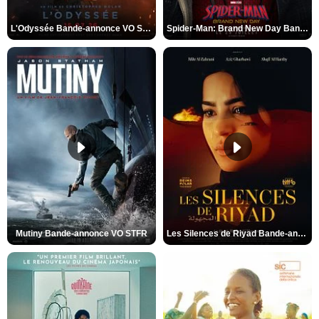
L'Odyssée Bande-annonce VO STFR
Spider-Man: Brand New Day Bande-annonce VO STFR
Mutiny Bande-annonce VO STFR
Les Silences de Riyad Bande-annonce VO STFR