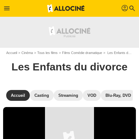
profil
menu
search
Accueil
Cinéma
Tous les films
Films Comédie dramatique
Les Enfants du divorce de Josef von Sternberg et Frank Lloyd
Les Enfants du divorce
Accueil
Casting
Streaming
VOD
Blu-Ray, DVD