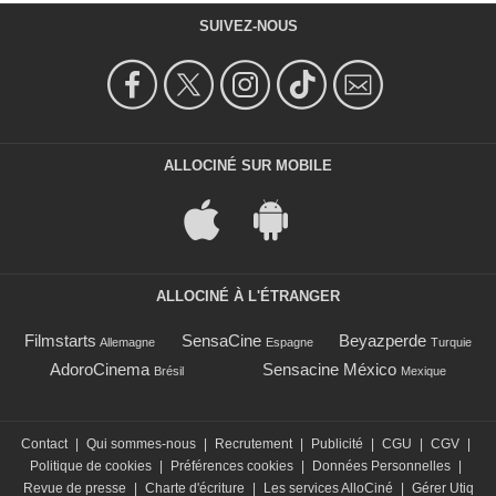
SUIVEZ-NOUS
ALLOCINÉ SUR MOBILE
ALLOCINÉ À L'ÉTRANGER
Filmstarts
SensaCine
Beyazperde
Allemagne
Espagne
Turquie
AdoroCinema
Sensacine México
Brésil
Mexique
Contact
|
Qui sommes-nous
|
Recrutement
|
Publicité
|
CGU
|
CGV
|
Politique de cookies
|
Préférences cookies
|
Données Personnelles
|
Revue de presse
|
Charte d'écriture
|
Les services AlloCiné
|
Gérer Utiq