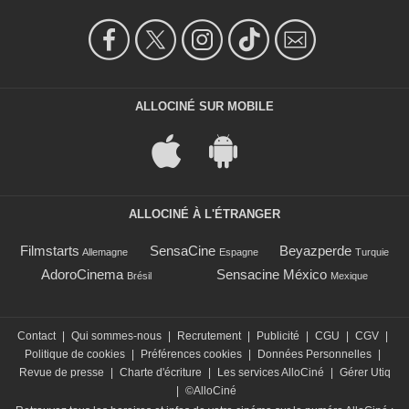
ALLOCINÉ SUR MOBILE
ALLOCINÉ À L'ÉTRANGER
Filmstarts
SensaCine
Beyazperde
Allemagne
Espagne
Turquie
AdoroCinema
Sensacine México
Brésil
Mexique
Contact
|
Qui sommes-nous
|
Recrutement
|
Publicité
|
CGU
|
CGV
|
Politique de cookies
|
Préférences cookies
|
Données Personnelles
|
Revue de presse
|
Charte d'écriture
|
Les services AlloCiné
|
Gérer Utiq
|
©AlloCiné