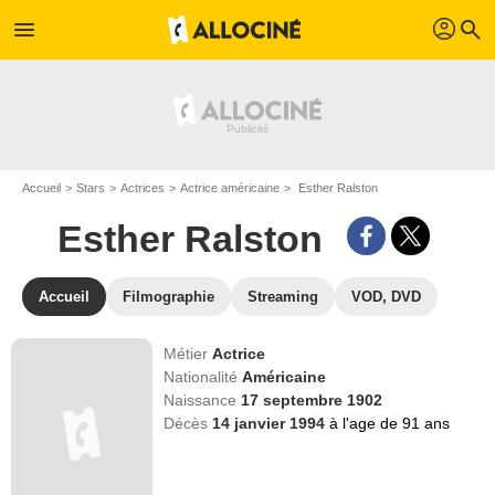
profil
menu
search
Accueil
Stars
Actrices
Actrice américaine
Esther Ralston
Esther Ralston
Accueil
Filmographie
Streaming
VOD, DVD
Métier
Actrice
Nationalité
Américaine
Naissance
17 septembre 1902
Décès
14 janvier 1994
à l'age de 91 ans