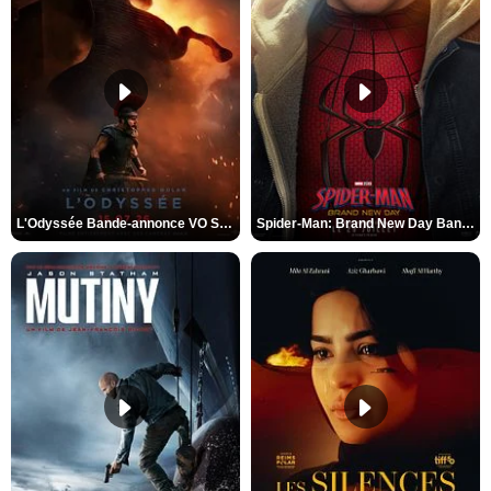
L'Odyssée Bande-annonce VO STFR
Spider-Man: Brand New Day Bande-annonce VO STFR