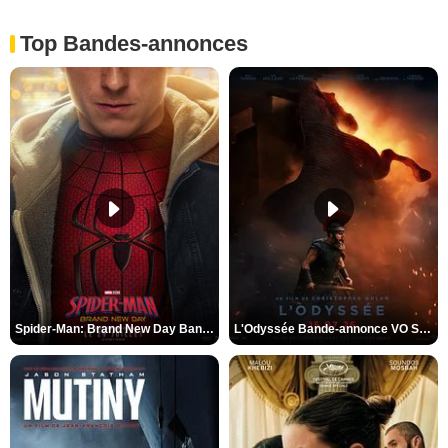
Top Bandes-annonces
Spider-Man: Brand New Day Bande-annonce VO STFR
L'Odyssée Bande-annonce VO STFR