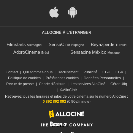
ALLOCINÉ À L'ÉTRANGER
Filmstarts
SensaCine
Beyazperde
Allemagne
Espagne
Turquie
AdoroCinema
Sensacine México
Brésil
Mexique
Contact
|
Qui sommes-nous
|
Recrutement
|
Publicité
|
CGU
|
CGV
|
Politique de cookies
|
Préférences cookies
|
Données Personnelles
|
Revue de presse
|
Charte d'écriture
|
Les services AlloCiné
|
Gérer Utiq
|
©AlloCiné
Retrouvez tous les horaires et infos de votre cinéma sur le numéro AlloCiné :
0 892 892 892
(0,90€/minute)