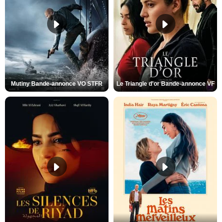
Mutiny Bande-annonce VO STFR
Le Triangle d'or Bande-annonce VF