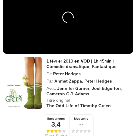
1 février 2019
en VOD
|
1h 45min
|
Comédie dramatique
,
Fantastique
De
Peter Hedges
|
Par
Ahmet Zappa
,
Peter Hedges
Avec
Jennifer Garner
,
Joel Edgerton
,
Cameron C.J. Adams
Titre original
The Odd Life of Timothy Green
Spectateurs
Mes amis
3,4
--
445 notes, 36 critiques