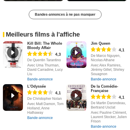
Bandes-annonces à ne pas manquer
Meilleurs films à l'affiche
Kill Bill: The Whole
Jim Queen
Bloody Affair
4,1
4,3
De Marco Nguyen,
De Quentin Tarantino
Nicolas Athane
Avec Uma Thurman,
Avec Alex Ramires,
David Carradine, Lucy
Jérémy Gillet, Shirley
Liu
Souagnon
Bande-annonce
Bande-annonce
L'Odyssée
De la Comédie-
Française
4,1
4,1
De Christopher Nolan
De Martin Darondeau,
Avec Matt Damon, Tom
Bertrand Usclat
Holland, Anne
Hathaway
Avec Pauline Clément,
Laurent Stocker, Julien
Bande-annonce
Frison
Bande-annonce