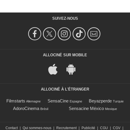
SUIVEZ-NOUS
ALLOCINÉ SUR MOBILE
ALLOCINÉ À L'ÉTRANGER
Filmstarts
SensaCine
Beyazperde
Allemagne
Espagne
Turquie
AdoroCinema
Sensacine México
Brésil
Mexique
Contact
|
Qui sommes-nous
|
Recrutement
|
Publicité
|
CGU
|
CGV
|