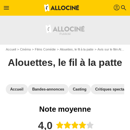
profil
menu
search
Accueil
Cinéma
Films Comédie
Alouettes, le fil à la patte
Avis sur le film Alouettes, le fil à la patte
Alouettes, le fil à la patte
Accueil
Bandes-annonces
Casting
Critiques spectateu
Note moyenne
4,0