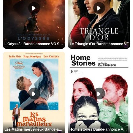
L'Odyssée Bande-annonce VO STFR
Le Triangle d'or Bande-annonce VF
Les Matins merveilleux Bande-annonce VF
Home stories Bande-annonce VO STFR