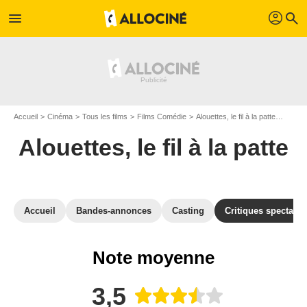
profil
menu
search
Accueil
Cinéma
Tous les films
Films Comédie
Alouettes, le fil à la patte
Avis su
Alouettes, le fil à la patte
Accueil
Bandes-annonces
Casting
Critiques spectateu
Note moyenne
3,5