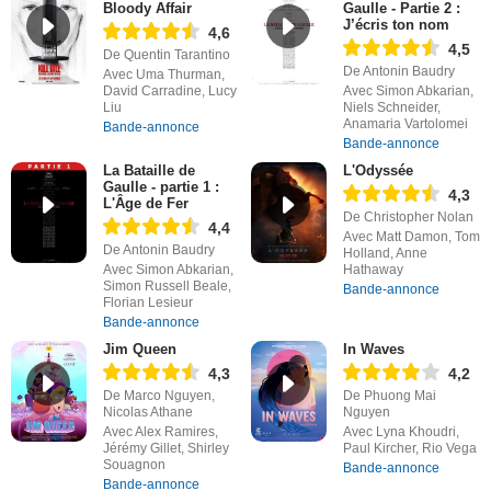
Bloody Affair
Gaulle - Partie 2 :
J’écris ton nom
4,6
4,5
De Quentin Tarantino
De Antonin Baudry
Avec Uma Thurman,
David Carradine, Lucy
Avec Simon Abkarian,
Liu
Niels Schneider,
Anamaria Vartolomei
Bande-annonce
Bande-annonce
La Bataille de
L'Odyssée
Gaulle - partie 1 :
4,3
L'Âge de Fer
De Christopher Nolan
4,4
Avec Matt Damon, Tom
De Antonin Baudry
Holland, Anne
Avec Simon Abkarian,
Hathaway
Simon Russell Beale,
Bande-annonce
Florian Lesieur
Bande-annonce
Jim Queen
In Waves
4,3
4,2
De Marco Nguyen,
De Phuong Mai
Nicolas Athane
Nguyen
Avec Alex Ramires,
Avec Lyna Khoudri,
Jérémy Gillet, Shirley
Paul Kircher, Rio Vega
Souagnon
Bande-annonce
Bande-annonce