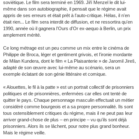
soviétique. Le film sera terminé en 1969. Jiří Menzel le dit lui-
même dans son autobiographie, il pensait que le régime avait
appris de ses erreurs et était prêt à l'auto-critique. Hélas, il n'en
était rien... Le film sera interdit de diffusion, et ne ressortira qu'en
1990, année où il gagnera l'Ours d'Or ex-aequo à Berlin, un prix
amplement mérité.
Ce long métrage est un peu comme un mix entre le cinéma de
Philippe de Broca, léger et gentiment grivois, et l'ironie mordante
de Milan Kundera, dont le film « La Plaisanterie » de Jaromil Jireš,
adapté de son œuvre avec lui-même au scénario, sera un
exemple éclatant de son génie littéraire et comique.
« Alouettes, le fil à la patte » est un portrait collectif de prisonniers
politiques et de prisonnières, enfermées car elles ont tenté de
quitter le pays. Chaque personnage masculin effectuait un métier
considéré comme bourgeois et a sa propre personnalité. Ils sont
tous ostensiblement critiques du régime, mais il ne peut pas leur
arriver grand-chose de plus – en principe – vu qu'ils sont déjà
prisonniers. Alors ils se lâchent, pour notre plus grand bonheur.
Mais le régime veille.