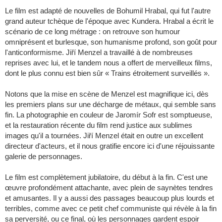
Le film est adapté de nouvelles de Bohumil Hrabal, qui fut l'autre
grand auteur tchèque de l'époque avec Kundera. Hrabal a écrit le
scénario de ce long métrage : on retrouve son humour
omniprésent et burlesque, son humanisme profond, son goût pour
l'anticonformisme. Jiří Menzel a travaillé à de nombreuses
reprises avec lui, et le tandem nous a offert de merveilleux films,
dont le plus connu est bien sûr « Trains étroitement surveillés ».
Notons que la mise en scène de Menzel est magnifique ici, dès
les premiers plans sur une décharge de métaux, qui semble sans
fin. La photographie en couleur de Jaromír Sofr est somptueuse,
et la restauration récente du film rend justice aux sublimes
images qu'il a tournées. Jiří Menzel était en outre un excellent
directeur d'acteurs, et il nous gratifie encore ici d'une réjouissante
galerie de personnages.
Le film est complètement jubilatoire, du début à la fin. C'est une
œuvre profondément attachante, avec plein de saynètes tendres
et amusantes. Il y a aussi des passages beaucoup plus lourds et
terribles, comme avec ce petit chef communiste qui révèle à la fin
sa perversité, ou ce final, où les personnages gardent espoir