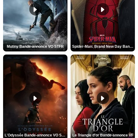
Mutiny Bande-annonce VO STFR
Spider-Man: Brand New Day Bande-annonce VO STFR
L'Odyssée Bande-annonce VO STFR
Le Triangle d'or Bande-annonce VF