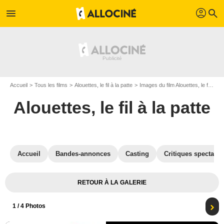
profil
menu
search
Accueil
Tous les films
Alouettes, le fil à la patte
Images du film Alouettes, le fil à la patte
Alouettes, le fil à la patte
Accueil
Bandes-annonces
Casting
Critiques spectateu
RETOUR À LA GALERIE
1
/ 4 Photos