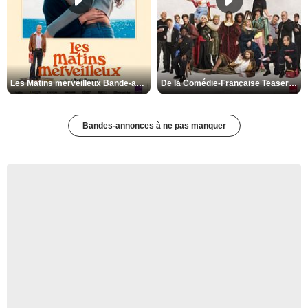
Les Matins merveilleux Bande-annonce VF
De la Comédie-Française Teaser VF
Bandes-annonces à ne pas manquer