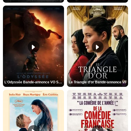
L'Odyssée Bande-annonce VO STFR
Le Triangle d'or Bande-annonce VF