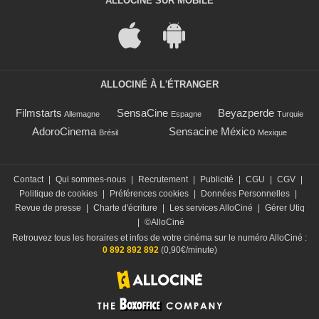
ALLOCINÉ SUR MOBILE
ALLOCINÉ À L'ÉTRANGER
Filmstarts
SensaCine
Beyazperde
Allemagne
Espagne
Turquie
AdoroCinema
Sensacine México
Brésil
Mexique
Contact
|
Qui sommes-nous
|
Recrutement
|
Publicité
|
CGU
|
CGV
|
Politique de cookies
|
Préférences cookies
|
Données Personnelles
|
Revue de presse
|
Charte d'écriture
|
Les services AlloCiné
|
Gérer Utiq
|
©AlloCiné
Retrouvez tous les horaires et infos de votre cinéma sur le numéro AlloCiné :
0 892 892 892
(0,90€/minute)