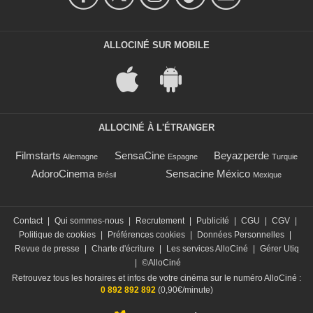
ALLOCINÉ SUR MOBILE
ALLOCINÉ À L'ÉTRANGER
Filmstarts
SensaCine
Beyazperde
Allemagne
Espagne
Turquie
AdoroCinema
Sensacine México
Brésil
Mexique
Contact
|
Qui sommes-nous
|
Recrutement
|
Publicité
|
CGU
|
CGV
|
Politique de cookies
|
Préférences cookies
|
Données Personnelles
|
Revue de presse
|
Charte d'écriture
|
Les services AlloCiné
|
Gérer Utiq
|
©AlloCiné
Retrouvez tous les horaires et infos de votre cinéma sur le numéro AlloCiné :
0 892 892 892
(0,90€/minute)