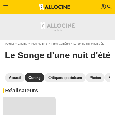
profil
menu
search
Accueil
Cinéma
Tous les films
Films Comédie
Le Songe d'une nuit d'été
Casti
Le Songe d'une nuit d'été
Accueil
Casting
Critiques spectateurs
Photos
Film
Réalisateurs