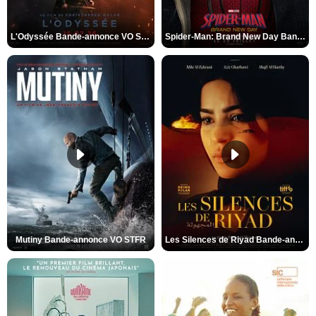
L'Odyssée Bande-annonce VO STFR
Spider-Man: Brand New Day Bande-annonce VO STFR
Mutiny Bande-annonce VO STFR
Les Silences de Riyad Bande-annonce VO STFR