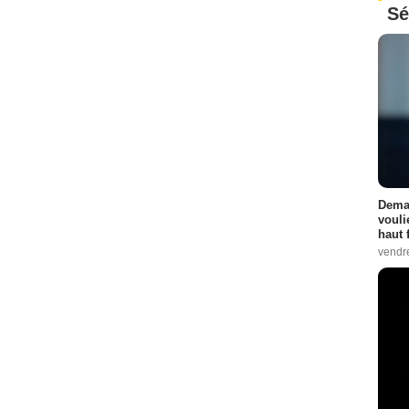
Sé
Demai
vouli
haut 
vendr