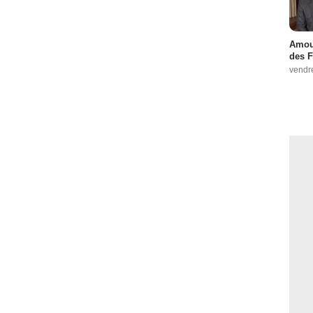
Amour
des F
vendr