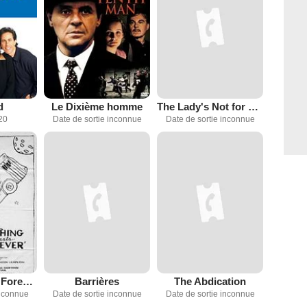
d
Le Dixième homme
The Lady's Not for Burning
20
Date de sortie inconnue
Date de sortie inconnue
Nothing Lasts Forever
Barrières
The Abdication
inconnue
Date de sortie inconnue
Date de sortie inconnue