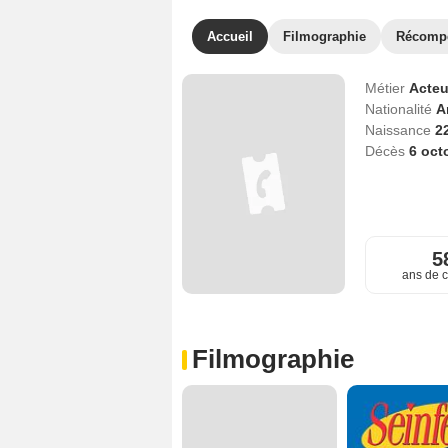
Accueil
Filmographie
Récomp
Métier
Acteu
Nationalité
A
Naissance
2
Décès
6 oct
5
ans de c
Filmographie