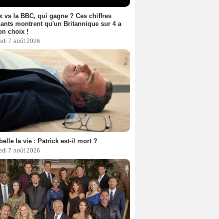
ix vs la BBC, qui gagne ? Ces chiffres
ants montrent qu'un Britannique sur 4 a
son choix !
edi 7 août 2026
belle la vie : Patrick est-il mort ?
edi 7 août 2026