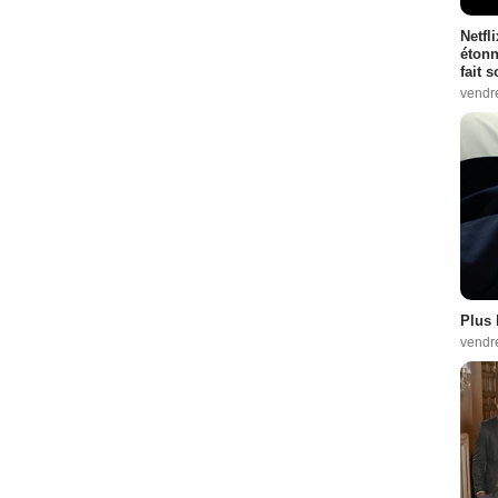
Netfl
étonn
fait 
vendr
Plus 
vendr