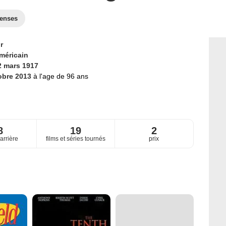
enses
r
méricain
2 mars 1917
obre 2013
à l'age de 96 ans
8
19
2
arrière
films et séries tournés
prix