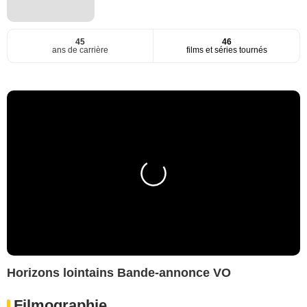
45
46
ans de carrière
films et séries tournés
Horizons lointains Bande-annonce VO
Filmographie