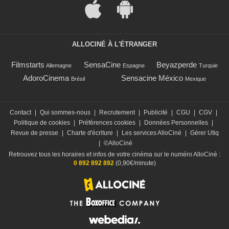
ALLOCINÉ À L'ÉTRANGER
Filmstarts
SensaCine
Beyazperde
Allemagne
Espagne
Turquie
AdoroCinema
Sensacine México
Brésil
Mexique
Contact
|
Qui sommes-nous
|
Recrutement
|
Publicité
|
CGU
|
CGV
|
Politique de cookies
|
Préférences cookies
|
Données Personnelles
|
Revue de presse
|
Charte d'écriture
|
Les services AlloCiné
|
Gérer Utiq
|
©AlloCiné
Retrouvez tous les horaires et infos de votre cinéma sur le numéro AlloCiné :
0 892 892 892
(0,90€/minute)