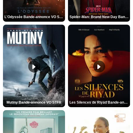
L'Odyssée Bande-annonce VO STFR
Spider-Man: Brand New Day Bande-annonce VO STFR
Mutiny Bande-annonce VO STFR
Les Silences de Riyad Bande-annonce VO STFR