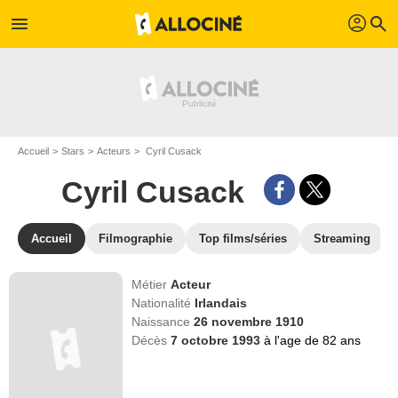
profil
menu
search
Accueil
Stars
Acteurs
Cyril Cusack
Cyril Cusack
Accueil
Filmographie
Top films/séries
Streaming
Métier
Acteur
Nationalité
Irlandais
Naissance
26 novembre 1910
Décès
7 octobre 1993
à l'age de 82 ans