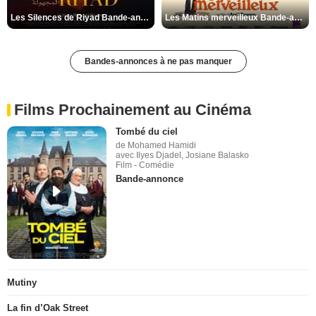
Les Silences de Riyad Bande-annonce VO STFR
Les Matins merveilleux Bande-annonce VF
Bandes-annonces à ne pas manquer
Films Prochainement au Cinéma
Tombé du ciel
de Mohamed Hamidi
avec Ilyes Djadel, Josiane Balasko
Film - Comédie
Bande-annonce
Mutiny
La fin d’Oak Street