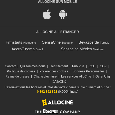
ALLOCINÉ SUR MOBILE
ALLOCINÉ À L'ÉTRANGER
Filmstarts
SensaCine
Beyazperde
Allemagne
Espagne
Turquie
AdoroCinema
Sensacine México
Brésil
Mexique
Contact
|
Qui sommes-nous
|
Recrutement
|
Publicité
|
CGU
|
CGV
|
Politique de cookies
|
Préférences cookies
|
Données Personnelles
|
Revue de presse
|
Charte d'écriture
|
Les services AlloCiné
|
Gérer Utiq
|
©AlloCiné
Retrouvez tous les horaires et infos de votre cinéma sur le numéro AlloCiné :
0 892 892 892
(0,90€/minute)