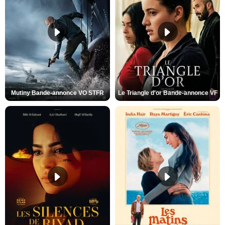
Mutiny Bande-annonce VO STFR
Le Triangle d'or Bande-annonce VF