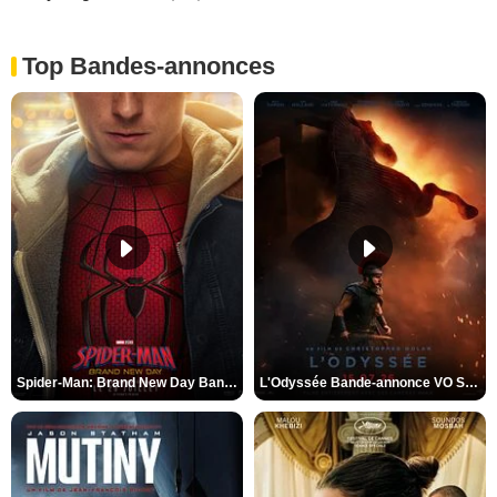
Top Bandes-annonces
Spider-Man: Brand New Day Bande-annonce VO STFR
L'Odyssée Bande-annonce VO STFR