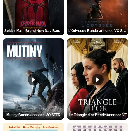
Spider-Man: Brand New Day Bande-annonce VO STFR
L'Odyssée Bande-annonce VO STFR
Mutiny Bande-annonce VO STFR
Le Triangle d'or Bande-annonce VF