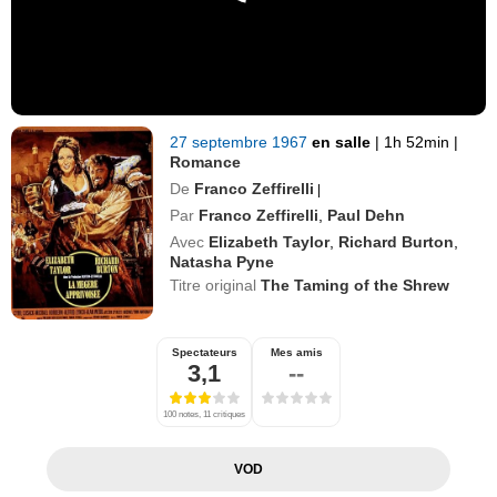
27 septembre 1967
en salle
|
1h 52min
|
Romance
De
Franco Zeffirelli
|
Par
Franco Zeffirelli
,
Paul Dehn
Avec
Elizabeth Taylor
,
Richard Burton
,
Natasha Pyne
Titre original
The Taming of the Shrew
Spectateurs
Mes amis
3,1
--
100 notes, 11 critiques
VOD