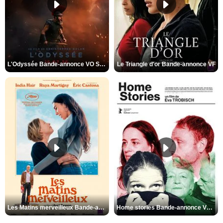
L'Odyssée Bande-annonce VO STFR
Le Triangle d'or Bande-annonce VF
Les Matins merveilleux Bande-annonce VF
Home stories Bande-annonce VO STFR