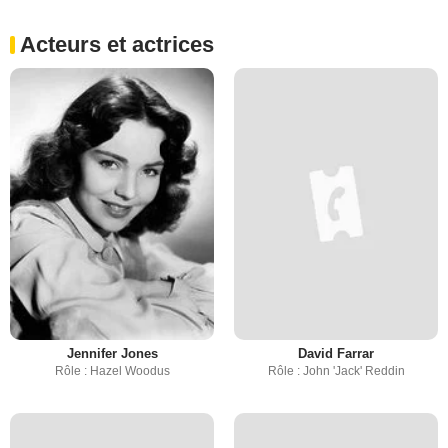
Acteurs et actrices
Jennifer Jones
David Farrar
Rôle : Hazel Woodus
Rôle : John 'Jack' Reddin