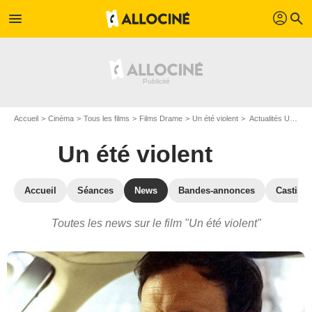
profil
menu
search
Accueil
Cinéma
Tous les films
Films Drame
Un été violent
Actualités Un été violent
Un été violent
Accueil
Séances
News
Bandes-annonces
Casting
Toutes les news sur le film "Un été violent"