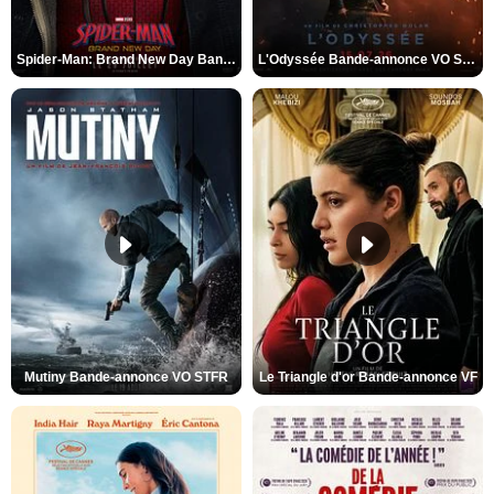
Spider-Man: Brand New Day Bande-annonce VO STFR
L'Odyssée Bande-annonce VO STFR
Mutiny Bande-annonce VO STFR
Le Triangle d'or Bande-annonce VF