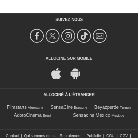
SUIVEZ-NOUS
ALLOCINÉ SUR MOBILE
ALLOCINÉ À L'ÉTRANGER
Filmstarts
SensaCine
Beyazperde
Allemagne
Espagne
Turquie
AdoroCinema
Sensacine México
Brésil
Mexique
Contact
|
Qui sommes-nous
|
Recrutement
|
Publicité
|
CGU
|
CGV
|