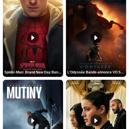
Spider-Man: Brand New Day Bande-annonce VO STFR
L'Odyssée Bande-annonce VO STFR