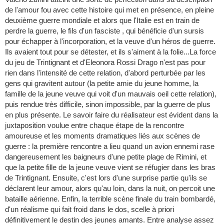
de l'amour fou avec cette histoire qui met en présence, en pleine
deuxième guerre mondiale et alors que l'Italie est en train de
perdre la guerre, le fils d'un fasciste , qui bénéficie d'un sursis
pour échapper à l'incorporation, et la veuve d'un héros de guerre.
Ils avaient tout pour se détester, et ils s'aiment à la folie...La force
du jeu de Trintignant et d'Eleonora Rossi Drago n'est pas pour
rien dans l'intensité de cette relation, d'abord perturbée par les
gens qui gravitent autour (la petite amie du jeune homme, la
famille de la jeune veuve qui voit d'un mauvais oeil cette relation),
puis rendue très difficile, sinon impossible, par la guerre de plus
en plus présente. Le savoir faire du réalisateur est évident dans la
juxtaposition voulue entre chaque étape de la rencontre
amoureuse et les moments dramatiques liés aux scènes de
guerre : la première rencontre a lieu quand un avion ennemi rase
dangereusement les baigneurs d'une petite plage de Rimini, et
que la petite fille de la jeune veuve vient se réfugier dans les bras
de Trintignant. Ensuite, c'est lors d'une surprise partie qu'ils se
déclarent leur amour, alors qu'au loin, dans la nuit, on percoit une
bataille aérienne. Enfin, la terrible scène finale du train bombardé,
d'un réalisme qui fait froid dans le dos, scelle à priori
définitivement le destin des jeunes amants. Entre analyse assez