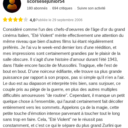
scorsesejunior54
180 abonnés
694 critiques
Suivre son activité
4,0
Publiée le 29 septembre 2006
Considéré comme l'un des chefs-d'oeuvres de l'âge d'or du grand
cinéma Italien, "Eté Violent" mérite effectivement une attention du
même niveau que bien d'autres films lui étant régulièrement
préférés. Je l'ai vu le week-end dernier lors d'une réédition, et
mes impressions sont certainement grandies par le plaisir de la
salle obscure. Il s'agit d'une histoire d'amour durant l'été 1943,
dans l'Italie encore fascite de Mussollini. Tragique, elle l'est de
bout en bout. D'une noirceur édifiante, elle trouve sa plus grande
puissance par rapport à son propos, pas si simple qu'il n'en a l'air.
Le duo est au diapason et interprète très bien, sans surjouer, ce
couple pris au piège de la guerre, en plus des autres multiples
difficultés amoureuses "de routine". Cependant, il manque un petit
quelque chose à l'ensemble, qui l'aurait certainement fait décoller
entièrement vers les sommets. Appelons ça de la magie, cette
petite touche d'émotion intense parvenant à toucher tout le long
sans trop en faire. Cela, "Eté Violent" ne le réussit pas
constamment, et c'est ce qui le sépare du plus grand Zurlini que