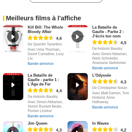
Meilleurs films à l'affiche
Kill Bill: The Whole
La Bataille de
Bloody Affair
Gaulle - Partie 2 :
J’écris ton nom
4,6
4,5
De Quentin Tarantino
De Antonin Baudry
Avec Uma Thurman,
David Carradine, Lucy
Avec Simon Abkarian,
Liu
Niels Schneider,
Anamaria Vartolomei
Bande-annonce
Bande-annonce
La Bataille de
L'Odyssée
Gaulle - partie 1 :
4,3
L'Âge de Fer
De Christopher Nolan
4,4
Avec Matt Damon, Tom
De Antonin Baudry
Holland, Anne
Avec Simon Abkarian,
Hathaway
Simon Russell Beale,
Bande-annonce
Florian Lesieur
Bande-annonce
Jim Queen
In Waves
4,3
4,2