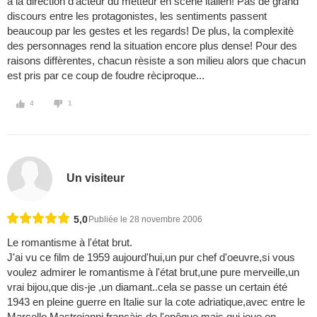
à la direction d'acteur du metteur en scène italien! Pas de grand
discours entre les protagonistes, les sentiments passent
beaucoup par les gestes et les regards! De plus, la complexitè
des personnages rend la situation encore plus dense! Pour des
raisons diffèrentes, chacun rèsiste a son milieu alors que chacun
est pris par ce coup de foudre rèciproque...
4
1
Un visiteur
5,0
Publiée le 28 novembre 2006
Le romantisme à l'état brut.
J'ai vu ce film de 1959 aujourd'hui,un pur chef d'oeuvre,si vous
voulez admirer le romantisme à l'état brut,une pure merveille,un
vrai bijou,que dis-je ,un diamant..cela se passe un certain été
1943 en pleine guerre en Italie sur la cote adriatique,avec entre le
Marcello Mastroianni françàis de l'epôque mais qui joue en