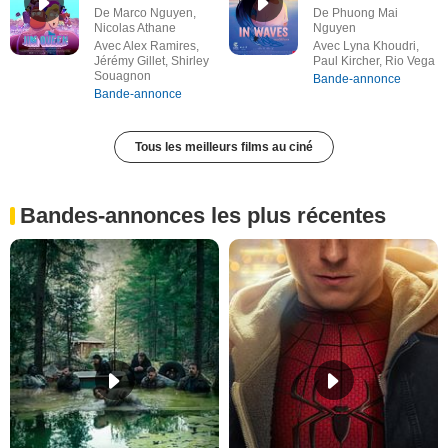
De Marco Nguyen,
De Phuong Mai
Nicolas Athane
Nguyen
Avec Alex Ramires,
Avec Lyna Khoudri,
Jérémy Gillet, Shirley
Paul Kircher, Rio Vega
Souagnon
Bande-annonce
Bande-annonce
Tous les meilleurs films au ciné
Bandes-annonces les plus récentes