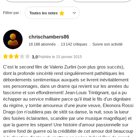
Filtrer par :
Toutes les notes
chrischambers86
16 188 abonnés
13 142 critiques
Suivre son activité
3,0
Publiée le 15 janvier 2015
C'est le second film de Valerio Zurlini (son plus gros succès),
dont la profonde sincèritè rend singulièrement pathètiques les
dèbordements sentimentaux auxquels se livrent inèvitablement
ses personnages, dans un drame qui revient sur les annèes du
fascisme et son effondrement! Jean-Louis Trintignant, qui a pu
èchapper au service militaire parce qu'il ètait le fils d'un dignitaire
du règime, y tombe amoureux d'une jeune veuve, Eleonora Rossi
Drago (on n'oubliera pas de sitôt sa danse, la nuit, sous la lueur
des fusèes èclairantes, scandèe par une musique magnifique) et
que la guerre les sèpare! Une histoire d'amour passionnelle sur
arrière fond de guerre où la crèdibilitè de cet amour doit beaucoup