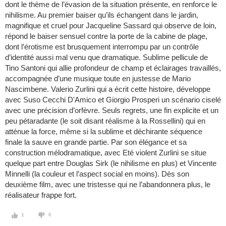
dont le thème de l’évasion de la situation présente, en renforce le
nihilisme. Au premier baiser qu’ils échangent dans le jardin,
magnifique et cruel pour Jacqueline Sassard qui observe de loin,
répond le baiser sensuel contre la porte de la cabine de plage,
dont l’érotisme est brusquement interrompu par un contrôle
d’identité aussi mal venu que dramatique. Sublime pellicule de
Tino Santoni qui allie profondeur de champ et éclairages travaillés,
accompagnée d’une musique toute en justesse de Mario
Nascimbene. Valerio Zurlini qui a écrit cette histoire, développe
avec Suso Cecchi D'Amico et Giorgio Prosperi un scénario ciselé
avec une précision d’orfèvre. Seuls regrets, une fin explicite et un
peu pétaradante (le soit disant réalisme à la Rossellini) qui en
atténue la force, même si la sublime et déchirante séquence
finale la sauve en grande partie. Par son élégance et sa
construction mélodramatique, avec Eté violent Zurlini se situe
quelque part entre Douglas Sirk (le nihilisme en plus) et Vincente
Minnelli (la couleur et l’aspect social en moins). Dès son
deuxième film, avec une tristesse qui ne l’abandonnera plus, le
réalisateur frappe fort.
1
0