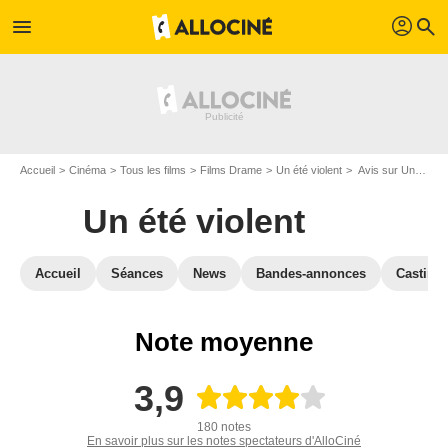
profil
menu
search
Accueil
Cinéma
Tous les films
Films Drame
Un été violent
Avis sur Un été violent
Un été violent
Accueil
Séances
News
Bandes-annonces
Casting
Note moyenne
3,9
180 notes
En savoir plus sur les notes spectateurs d'AlloCiné