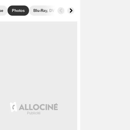
se
Photos
Blu-Ray, DVD
Secrets de tournage
Récompen