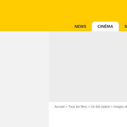
NEWS
CINÉMA
S
Accueil
Tous les films
Un été violent
Images du