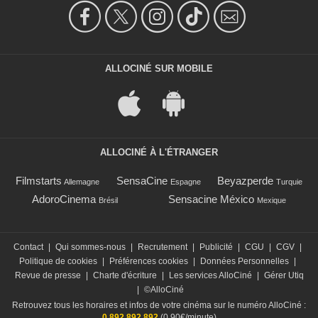
ALLOCINÉ SUR MOBILE
ALLOCINÉ À L'ÉTRANGER
Filmstarts
SensaCine
Beyazperde
Allemagne
Espagne
Turquie
AdoroCinema
Sensacine México
Brésil
Mexique
Contact
|
Qui sommes-nous
|
Recrutement
|
Publicité
|
CGU
|
CGV
|
Politique de cookies
|
Préférences cookies
|
Données Personnelles
|
Revue de presse
|
Charte d'écriture
|
Les services AlloCiné
|
Gérer Utiq
|
©AlloCiné
Retrouvez tous les horaires et infos de votre cinéma sur le numéro AlloCiné :
0 892 892 892
(0,90€/minute)