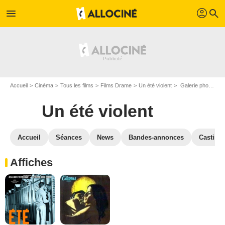
profil
menu
search
Accueil
Cinéma
Tous les films
Films Drame
Un été violent
Galerie photos du film Un été violent
Un été violent
Accueil
Séances
News
Bandes-annonces
Casting
Affiches