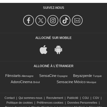
SUIVEZ-NOUS
ALLOCINÉ SUR MOBILE
ALLOCINÉ À L'ÉTRANGER
Filmstarts
SensaCine
Beyazperde
Allemagne
Espagne
Turquie
AdoroCinema
Sensacine México
Brésil
Mexique
Contact
|
Qui sommes-nous
|
Recrutement
|
Publicité
|
CGU
|
CGV
|
Politique de cookies
|
Préférences cookies
|
Données Personnelles
|