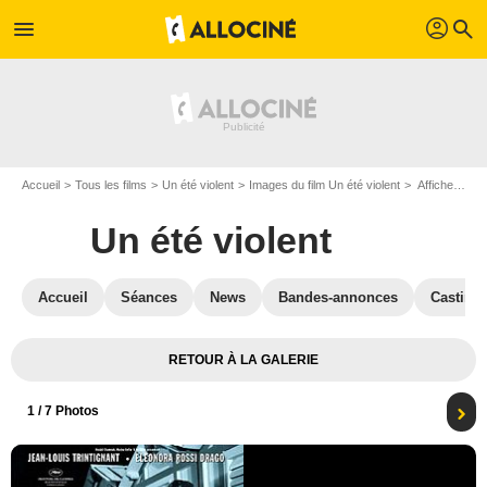
profil
menu
search
Accueil
Tous les films
Un été violent
Images du film Un été violent
Affiche du film Un été violent - Photo 1
Un été violent
Accueil
Séances
News
Bandes-annonces
Casting
RETOUR À LA GALERIE
1
/ 7 Photos