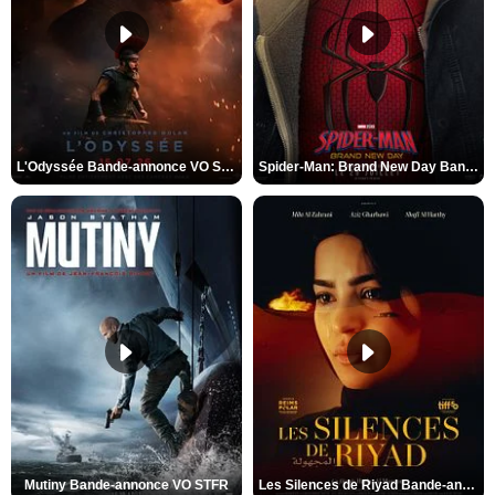
L'Odyssée Bande-annonce VO STFR
Spider-Man: Brand New Day Bande-annonce VO STFR
Mutiny Bande-annonce VO STFR
Les Silences de Riyad Bande-annonce VO STFR