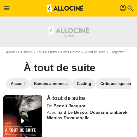
profil
menu
search
Accueil
Cinéma
Tous les films
Films Drame
À tout de suite
Regarder À tout de suite en SVOD
À tout de suite
Accueil
Bandes-annonces
Casting
Critiques spectateu
À tout de suite
De
Benoit Jacquot
Avec
Isild Le Besco
,
Ouassini Embarek
,
Nicolas Duvauchelle