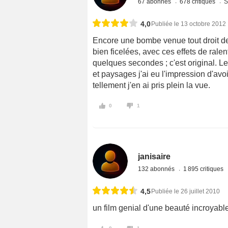
67 abonnés
678 critiques
S
4,0
Publiée le 13 octobre 2012
Encore une bombe venue tout droit de
bien ficelées, avec ces effets de rale
quelques secondes ; c'est original. L
et paysages j'ai eu l'impression d'avo
tellement j'en ai pris plein la vue.
0
1
janisaire
132 abonnés
1 895 critiques
4,5
Publiée le 26 juillet 2010
un film genial d'une beauté incroyable