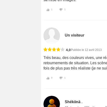
1
1
Un visiteur
4,0
Publiée le 12 avril 2013
Très beau, des couleurs vives, une réa
retournements de situation. Les scèn
fois de plus pas très réaliste (je ne 
0
1
Shékiinä .