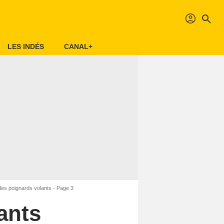
profil
search
LES INDÉS
CANAL+
des poignards volants - Page 3
ants