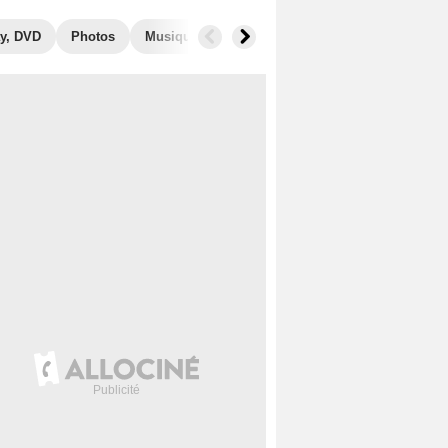
y, DVD
Photos
Musique
Secrets de tournage
Box Office