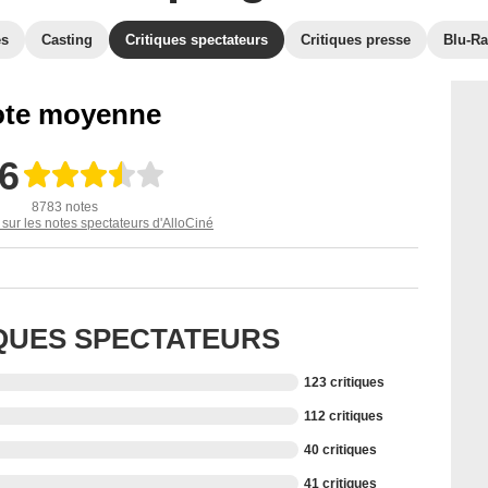
es
Casting
Critiques spectateurs
Critiques presse
Blu-Ra
te moyenne
,6
8783 notes
 sur les notes spectateurs d'AlloCiné
IQUES SPECTATEURS
123 critiques
112 critiques
40 critiques
41 critiques