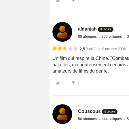
0
1
aldanjah
88 abonnés
705 critiques
S
2,5
Publiée le 9 octobre 2006
Un film qui respire la Chine. "Comb
batailles, malheureusement certains a
amateurs de films du genre.
0
1
Couscous
50 abonnés
444 critiques
S