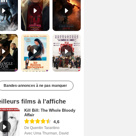
Le Triangle d'or Bande-annonce VF
Les Matins merveilleux Bande-annonce VF
De la Comédie-Française Teaser VF
Bandes-annonces à ne pas manquer
illeurs films à l'affiche
Kill Bill: The Whole Bloody
Affair
4,6
De Quentin Tarantino
Avec Uma Thurman, David