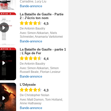
Carradine, Lucy Liu
Bande-annonce
La Bataille de Gaulle - Partie
2 : J’écris ton nom
4,5
De Antonin Baudry
Avec Simon Abkarian, Niels
Schneider, Anamaria Vartolomei
Bande-annonce
La Bataille de Gaulle - partie 1
: L'Âge de Fer
4,4
De Antonin Baudry
Avec Simon Abkarian, Simon
Russell Beale, Florian Lesieur
Bande-annonce
L'Odyssée
4,3
De Christopher Nolan
Avec Matt Damon, Tom Holland,
Anne Hathaway
Bande-annonce