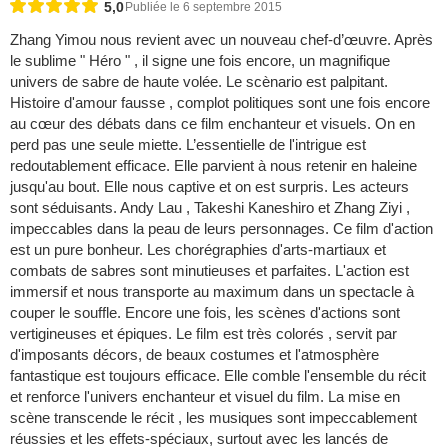
5,0
Publiée le 6 septembre 2015
Zhang Yimou nous revient avec un nouveau chef-d’œuvre. Après
le sublime " Héro " , il signe une fois encore, un magnifique
univers de sabre de haute volée. Le scènario est palpitant.
Histoire d'amour fausse , complot politiques sont une fois encore
au cœur des débats dans ce film enchanteur et visuels. On en
perd pas une seule miette. L’essentielle de l'intrigue est
redoutablement efficace. Elle parvient à nous retenir en haleine
jusqu'au bout. Elle nous captive et on est surpris. Les acteurs
sont séduisants. Andy Lau , Takeshi Kaneshiro et Zhang Ziyi ,
impeccables dans la peau de leurs personnages. Ce film d'action
est un pure bonheur. Les chorégraphies d'arts-martiaux et
combats de sabres sont minutieuses et parfaites. L'action est
immersif et nous transporte au maximum dans un spectacle à
couper le souffle. Encore une fois, les scènes d'actions sont
vertigineuses et épiques. Le film est très colorés , servit par
d'imposants décors, de beaux costumes et l'atmosphère
fantastique est toujours efficace. Elle comble l'ensemble du récit
et renforce l'univers enchanteur et visuel du film. La mise en
scène transcende le récit , les musiques sont impeccablement
réussies et les effets-spéciaux, surtout avec les lancés de