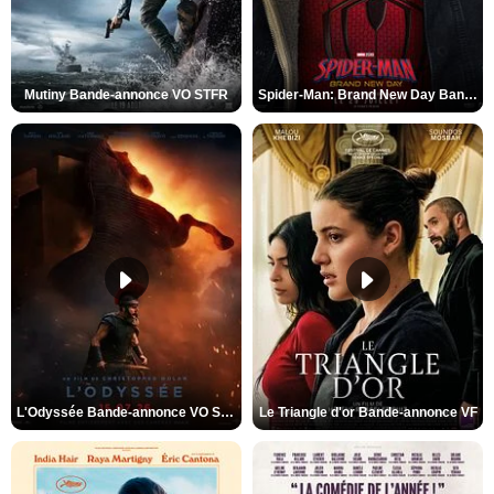
Mutiny Bande-annonce VO STFR
Spider-Man: Brand New Day Bande-annonce VO STFR
L'Odyssée Bande-annonce VO STFR
Le Triangle d'or Bande-annonce VF