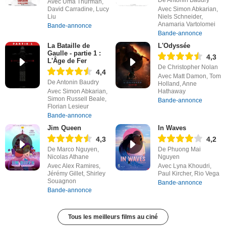
De Antonin Baudry
Avec Uma Thurman,
David Carradine, Lucy
Avec Simon Abkarian,
Liu
Niels Schneider,
Anamaria Vartolomei
Bande-annonce
Bande-annonce
La Bataille de
L'Odyssée
Gaulle - partie 1 :
4,3
L'Âge de Fer
De Christopher Nolan
4,4
Avec Matt Damon, Tom
De Antonin Baudry
Holland, Anne
Avec Simon Abkarian,
Hathaway
Simon Russell Beale,
Bande-annonce
Florian Lesieur
Bande-annonce
Jim Queen
In Waves
4,3
4,2
De Marco Nguyen,
De Phuong Mai
Nicolas Athane
Nguyen
Avec Alex Ramires,
Avec Lyna Khoudri,
Jérémy Gillet, Shirley
Paul Kircher, Rio Vega
Souagnon
Bande-annonce
Bande-annonce
Tous les meilleurs films au ciné