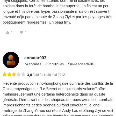
mythologiques. Certaines scènes comme la bataille avec les
soldats dans la forêt de bambous est superbe. La fin est un peu
longue et l'histoire pas hyper passionnante mais on est souvent
envouté déjà par la beauté de Zhang Ziyi et par les paysages très
poétiquement représentés. Un beau film.
0
0
annatar003
74 abonnés
852 critiques
Suivre son activité
3,0
Publiée le 30 mai 2012
Récente production sino-hongkongaise qui traite des conflits de la
Chine moyenâgeuse, "Le Secret des poignards volants" offre
malheureusement une certaine hétérogénéité dans sa qualité
générale. Démarrant sur les chapeau de roues avec des combats
impressionnants et des scènes au fond envoûtant, le long-
métrage de Zhang Yimou qui réunit Andy Lau et Zhang Ziyi se voit
brillamment mené durant une bonne heure tant dans son scénario