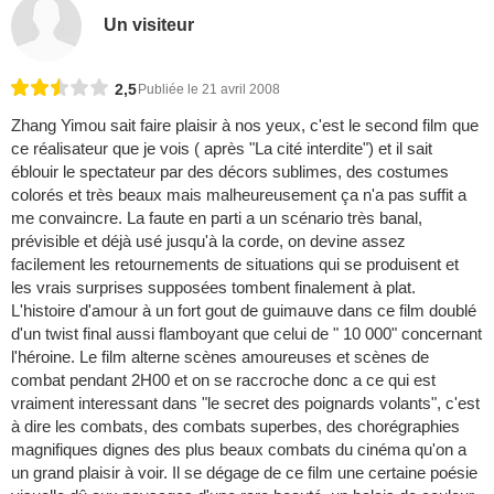
Un visiteur
2,5
Publiée le 21 avril 2008
Zhang Yimou sait faire plaisir à nos yeux, c'est le second film que
ce réalisateur que je vois ( après "La cité interdite") et il sait
éblouir le spectateur par des décors sublimes, des costumes
colorés et très beaux mais malheureusement ça n'a pas suffit a
me convaincre. La faute en parti a un scénario très banal,
prévisible et déjà usé jusqu'à la corde, on devine assez
facilement les retournements de situations qui se produisent et
les vrais surprises supposées tombent finalement à plat.
L'histoire d'amour à un fort gout de guimauve dans ce film doublé
d'un twist final aussi flamboyant que celui de " 10 000" concernant
l'héroine. Le film alterne scènes amoureuses et scènes de
combat pendant 2H00 et on se raccroche donc a ce qui est
vraiment interessant dans "le secret des poignards volants", c'est
à dire les combats, des combats superbes, des chorégraphies
magnifiques dignes des plus beaux combats du cinéma qu'on a
un grand plaisir à voir. Il se dégage de ce film une certaine poésie