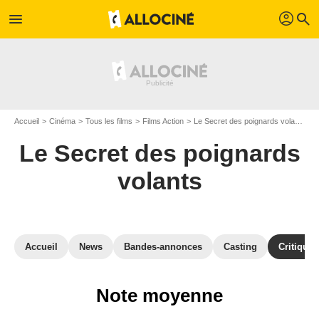
profil
menu
search
Accueil
Cinéma
Tous les films
Films Action
Le Secret des poignards volants
C
Le Secret des poignards
volants
Accueil
News
Bandes-annonces
Casting
Critiques
Note moyenne