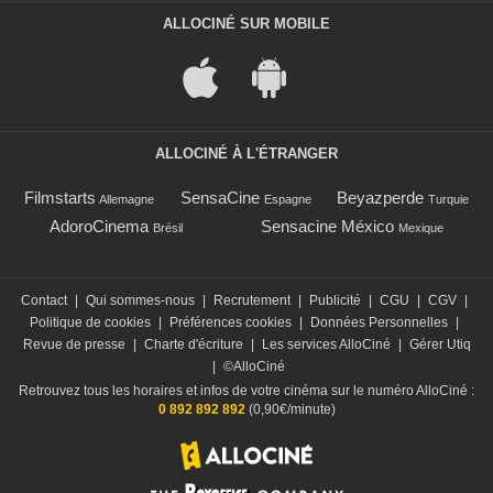
ALLOCINÉ SUR MOBILE
ALLOCINÉ À L'ÉTRANGER
Filmstarts
SensaCine
Beyazperde
Allemagne
Espagne
Turquie
AdoroCinema
Sensacine México
Brésil
Mexique
Contact
|
Qui sommes-nous
|
Recrutement
|
Publicité
|
CGU
|
CGV
|
Politique de cookies
|
Préférences cookies
|
Données Personnelles
|
Revue de presse
|
Charte d'écriture
|
Les services AlloCiné
|
Gérer Utiq
|
©AlloCiné
Retrouvez tous les horaires et infos de votre cinéma sur le numéro AlloCiné :
0 892 892 892
(0,90€/minute)