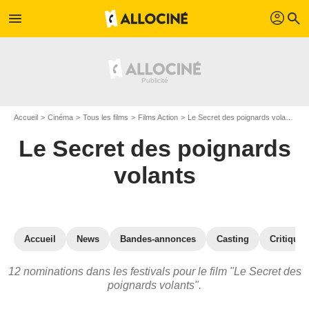
profil
menu
search
Accueil
Cinéma
Tous les films
Films Action
Le Secret des poignards volants
P
Le Secret des poignards
volants
Accueil
News
Bandes-annonces
Casting
Critiques
12 nominations dans les festivals pour le film "Le Secret des
poignards volants".