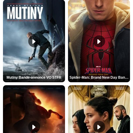
Mutiny Bande-annonce VO STFR
Spider-Man: Brand New Day Bande-annonce VO STFR