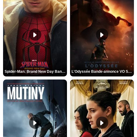
Spider-Man: Brand New Day Bande-annonce VO STFR
L'Odyssée Bande-annonce VO STFR