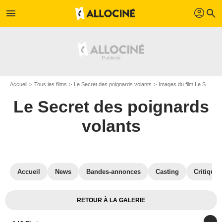
profil
menu
search
Accueil
Tous les films
Le Secret des poignards volants
Images du film Le Secret des poignards volants
Le Secret des poignards
volants
Accueil
News
Bandes-annonces
Casting
Critiques
RETOUR À LA GALERIE