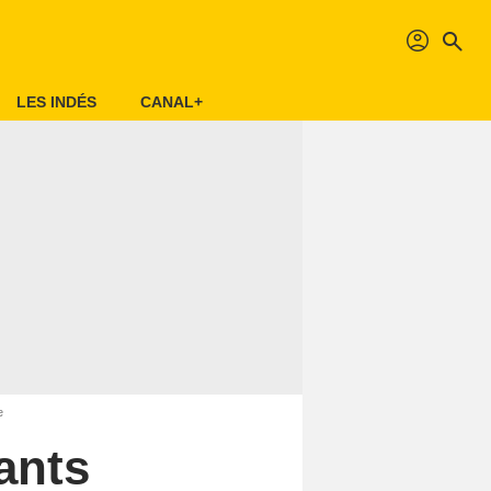
profil
search
LES INDÉS
CANAL+
e
ants