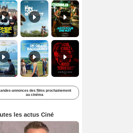
Soudain Bande-annonce VF STFR
Un grand raccourci Bande-annonce VF
Undertone Bande-annonce VO STFR
andes-annonces des films prochainement
au cinéma
utes les actus Ciné