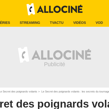
ÉRIES
STREAMING
TVACTU
VIDÉOS
VOD
Le Secret des poignards volants
Le Secret des poignards volants : les secrets du tournag
ret des poignards vol