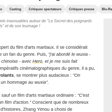
es
Casting
Critiques spectateurs
Critiques presse
Blu-Ra
crets inavouables autour de "Le Secret des poignards
ts" et de son tournage !
ert du film d'arts martiaux. Il se considérait
 un fan du genre. Puis,
"j'ai abordé le wuxia -
 chinoise - avec
Hero
, et je me suis fait
pératifs cinématographiques du genre, il a pu,
volants
, se montrer plus audacieux :
"On
ssi un hommage au wuxia"
.
t sauf un film d'arts martiaux ordinaire :
"C'est
n film d'action."
Conscient que de nombreux
 d'histoires, Zhang Yimou a choisi de