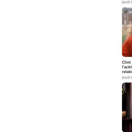
jeudi 
Clint
l'act
relat
jeudi 