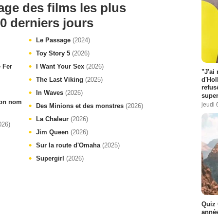
age des films les plus
0 derniers jours
Le Passage
(2024)
Toy Story 5
(2026)
e Fer
I Want Your Sex
(2026)
"J'ai
The Last Viking
(2025)
d'Hol
refus
In Waves
(2026)
super
 ton nom
jeudi 
Des Minions et des monstres
(2026)
La Chaleur
(2026)
026)
Jim Queen
(2026)
Sur la route d'Omaha
(2025)
Supergirl
(2026)
Quiz 
année