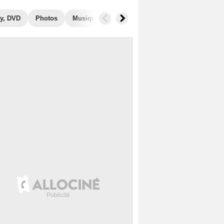
y, DVD
Photos
Musique
Secrets de tournage
Box Office