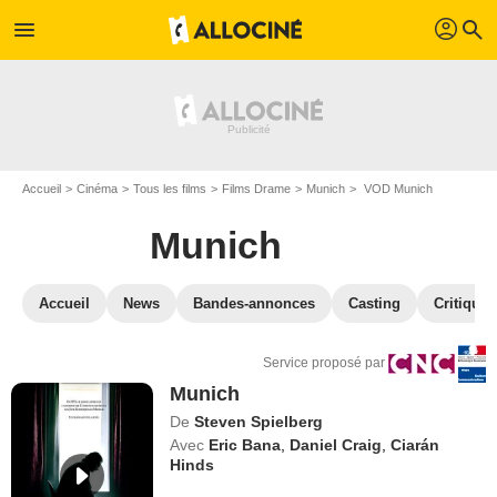
profil
menu
search
Accueil
Cinéma
Tous les films
Films Drame
Munich
VOD Munich
Munich
Accueil
News
Bandes-annonces
Casting
Critiques
Service proposé par
Munich
De
Steven Spielberg
Avec
Eric Bana
,
Daniel Craig
,
Ciarán
Hinds