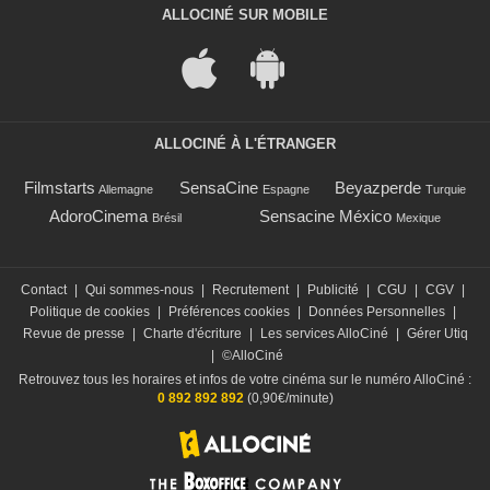
ALLOCINÉ SUR MOBILE
ALLOCINÉ À L'ÉTRANGER
Filmstarts
SensaCine
Beyazperde
Allemagne
Espagne
Turquie
AdoroCinema
Sensacine México
Brésil
Mexique
Contact
|
Qui sommes-nous
|
Recrutement
|
Publicité
|
CGU
|
CGV
|
Politique de cookies
|
Préférences cookies
|
Données Personnelles
|
Revue de presse
|
Charte d'écriture
|
Les services AlloCiné
|
Gérer Utiq
|
©AlloCiné
Retrouvez tous les horaires et infos de votre cinéma sur le numéro AlloCiné :
0 892 892 892
(0,90€/minute)