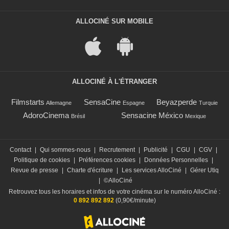
ALLOCINÉ SUR MOBILE
ALLOCINÉ À L'ÉTRANGER
Filmstarts
SensaCine
Beyazperde
Allemagne
Espagne
Turquie
AdoroCinema
Sensacine México
Brésil
Mexique
Contact
|
Qui sommes-nous
|
Recrutement
|
Publicité
|
CGU
|
CGV
|
Politique de cookies
|
Préférences cookies
|
Données Personnelles
|
Revue de presse
|
Charte d'écriture
|
Les services AlloCiné
|
Gérer Utiq
|
©AlloCiné
Retrouvez tous les horaires et infos de votre cinéma sur le numéro AlloCiné :
0 892 892 892
(0,90€/minute)