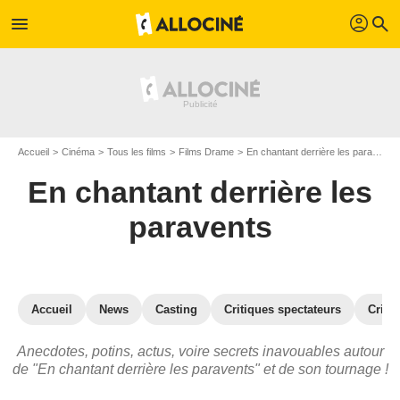
profil
menu
search
Accueil
Cinéma
Tous les films
Films Drame
En chantant derrière les paravents
En chantant derrière les
paravents
Accueil
News
Casting
Critiques spectateurs
Criti
Anecdotes, potins, actus, voire secrets inavouables autour
de "En chantant derrière les paravents" et de son tournage !