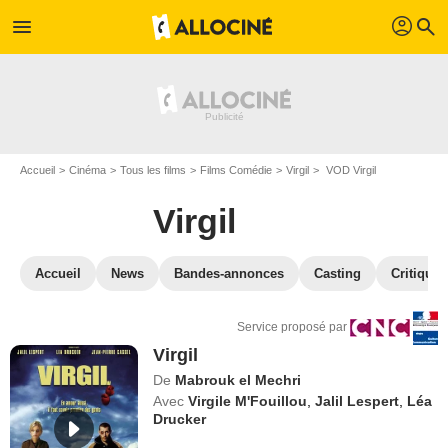
profil
menu
search
Accueil
Cinéma
Tous les films
Films Comédie
Virgil
VOD Virgil
Virgil
Accueil
News
Bandes-annonces
Casting
Critiques
Service proposé par
Virgil
De
Mabrouk el Mechri
Avec
Virgile M'Fouillou
,
Jalil Lespert
,
Léa
Drucker