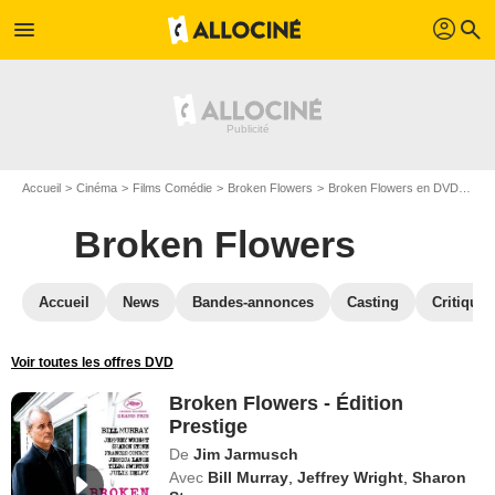
profil
menu
search
Accueil
Cinéma
Films Comédie
Broken Flowers
Broken Flowers en DVD
Bro
Broken Flowers
Accueil
News
Bandes-annonces
Casting
Critiques
Voir toutes les offres DVD
Broken Flowers - Édition
Prestige
De
Jim Jarmusch
Avec
Bill Murray
,
Jeffrey Wright
,
Sharon