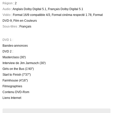
Région
: 2
Audio
: Anglais Dolby Digital 5.1, Français Dolby Digital 5.1
Vidéo
: Format 16/9 compatible 4/3, Format cinéma respecté 1.78, Format
DVD-9, Film en Couleurs
Sous-titres
: Français
DVD 1 :
Bandes-annonces
DVD 2 :
Masterclass (30')
Interview de Jim Jarmusch (30')
Girls on the Bus (1'40")
Start to Finish (7'37")
Farmhouse (4'16")
Filmographies
Contenu DVD-Rom
Liens Internet