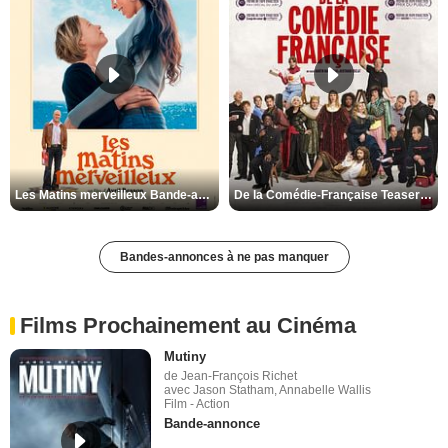
Les Matins merveilleux Bande-annonce VF
De la Comédie-Française Teaser VF
Bandes-annonces à ne pas manquer
Films Prochainement au Cinéma
Mutiny
de Jean-François Richet
avec Jason Statham, Annabelle Wallis
Film - Action
Bande-annonce