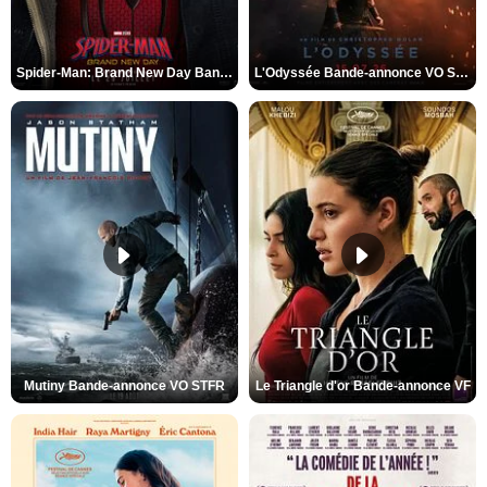
Spider-Man: Brand New Day Bande-annonce VO STFR
L'Odyssée Bande-annonce VO STFR
Mutiny Bande-annonce VO STFR
Le Triangle d'or Bande-annonce VF