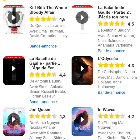
Kill Bill: The Whole
La Bataille de
Bloody Affair
Gaulle - Partie 2 :
J’écris ton nom
4,6
4,5
De Quentin Tarantino
De Antonin Baudry
Avec Uma Thurman,
David Carradine, Lucy
Avec Simon Abkarian,
Liu
Niels Schneider,
Anamaria Vartolomei
Bande-annonce
Bande-annonce
La Bataille de
L'Odyssée
Gaulle - partie 1 :
4,3
L'Âge de Fer
De Christopher Nolan
4,4
Avec Matt Damon, Tom
De Antonin Baudry
Holland, Anne
Avec Simon Abkarian,
Hathaway
Simon Russell Beale,
Bande-annonce
Florian Lesieur
Bande-annonce
Jim Queen
In Waves
4,3
4,2
De Marco Nguyen,
De Phuong Mai
Nicolas Athane
Nguyen
Avec Alex Ramires,
Avec Lyna Khoudri,
Jérémy Gillet, Shirley
Paul Kircher, Rio Vega