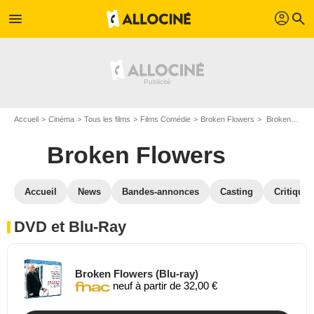
profil
menu
search
Accueil
Cinéma
Tous les films
Films Comédie
Broken Flowers
Broken Flowers en DVD Blu Ray
Broken Flowers
Accueil
News
Bandes-annonces
Casting
Critiques
DVD et Blu-Ray
Broken Flowers (Blu-ray)
neuf à partir de 32,00 €