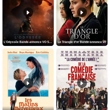
L'Odyssée Bande-annonce VO STFR
Le Triangle d'or Bande-annonce VF