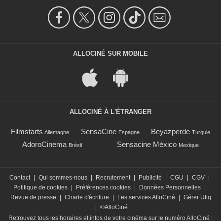
ALLOCINÉ SUR MOBILE
ALLOCINÉ À L'ÉTRANGER
Filmstarts
SensaCine
Beyazperde
Allemagne
Espagne
Turquie
AdoroCinema
Sensacine México
Brésil
Mexique
Contact
|
Qui sommes-nous
|
Recrutement
|
Publicité
|
CGU
|
CGV
|
Politique de cookies
|
Préférences cookies
|
Données Personnelles
|
Revue de presse
|
Charte d'écriture
|
Les services AlloCiné
|
Gérer Utiq
|
©AlloCiné
Retrouvez tous les horaires et infos de votre cinéma sur le numéro AlloCiné :