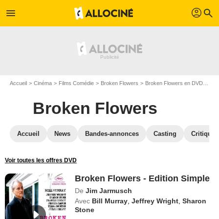
profil
menu
search
Accueil
Cinéma
Films Comédie
Broken Flowers
Broken Flowers en DVD
Bro
Broken Flowers
Accueil
News
Bandes-annonces
Casting
Critiques
Voir toutes les offres DVD
Broken Flowers - Edition Simple
De
Jim Jarmusch
Avec
Bill Murray
,
Jeffrey Wright
,
Sharon
Stone