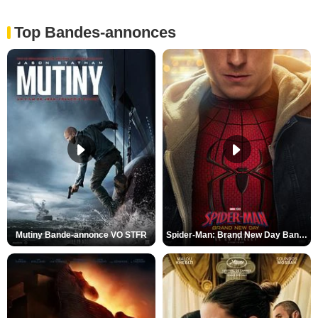
Top Bandes-annonces
Mutiny Bande-annonce VO STFR
Spider-Man: Brand New Day Bande-annonce VO STFR