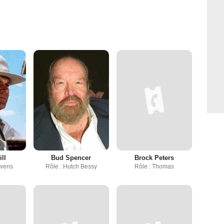
ill
Bud Spencer
Brock Peters
evens
Rôle : Hutch Bessy
Rôle : Thomas