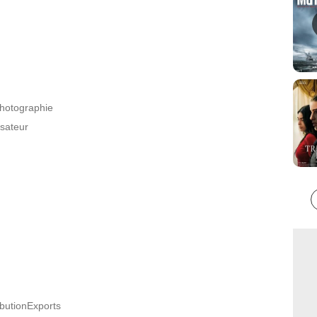
photographie
isateur
ibutionExports