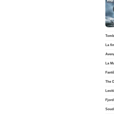
Tombé
La fi
Aven
La Ma
Fant
The D
Levit
Fjord
Soud