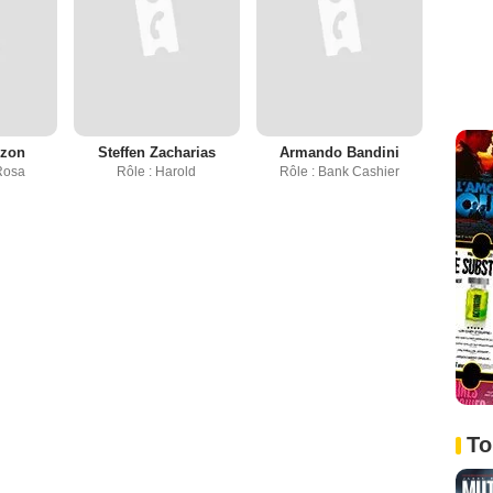
nzon
Steffen Zacharias
Armando Bandini
Rosa
Rôle : Harold
Rôle : Bank Cashier
To