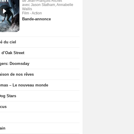
de Jean-François Richet
avec Jason Statham, Annabelle
Wallis
Film - Action
Bande-annonce
 du ciel
n d’Oak Street
gers: Doomsday
ison de nos rêves
ômas – Le nouveau monde
og Stars
icus
ain