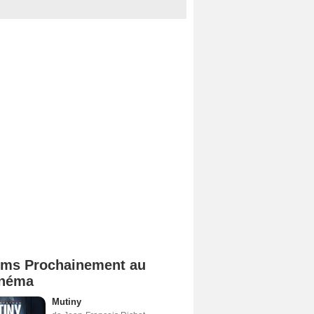
lms Prochainement au
néma
Mutiny