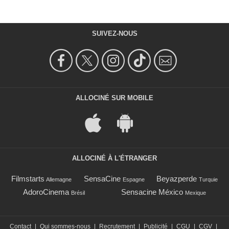
SUIVEZ-NOUS
ALLOCINÉ SUR MOBILE
ALLOCINÉ À L'ÉTRANGER
Filmstarts
SensaCine
Beyazperde
Allemagne
Espagne
Turquie
AdoroCinema
Sensacine México
Brésil
Mexique
Contact
|
Qui sommes-nous
|
Recrutement
|
Publicité
|
CGU
|
CGV
|