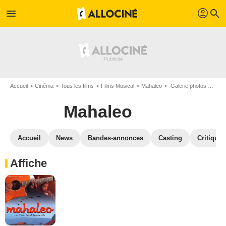
profil
menu
search
Accueil
Cinéma
Tous les films
Films Musical
Mahaleo
Galerie photos du film Mahaleo
Mahaleo
Accueil
News
Bandes-annonces
Casting
Critiques
Affiche