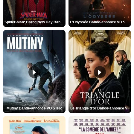
Spider-Man: Brand New Day Bande-annonce VO STFR
L'Odyssée Bande-annonce VO STFR
Mutiny Bande-annonce VO STFR
Le Triangle d'or Bande-annonce VF