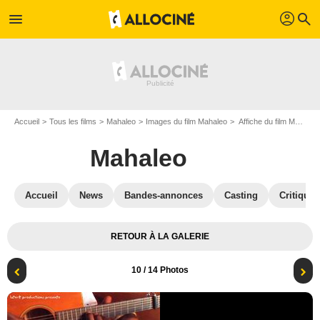
profil
menu
search
Accueil
Tous les films
Mahaleo
Images du film Mahaleo
Affiche du film Mahaleo - Photo 10
Mahaleo
Accueil
News
Bandes-annonces
Casting
Critiques
RETOUR À LA GALERIE
10
/ 14 Photos