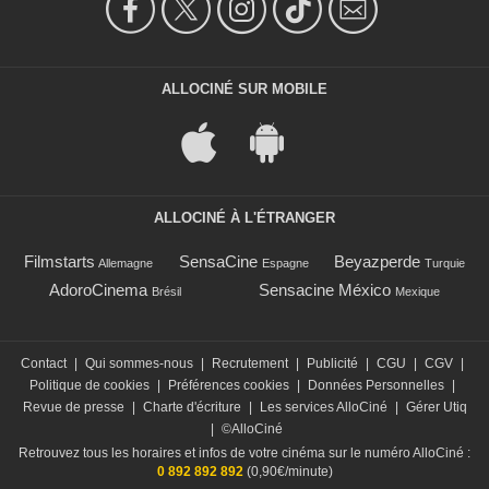
ALLOCINÉ SUR MOBILE
ALLOCINÉ À L'ÉTRANGER
Filmstarts
SensaCine
Beyazperde
Allemagne
Espagne
Turquie
AdoroCinema
Sensacine México
Brésil
Mexique
Contact
|
Qui sommes-nous
|
Recrutement
|
Publicité
|
CGU
|
CGV
|
Politique de cookies
|
Préférences cookies
|
Données Personnelles
|
Revue de presse
|
Charte d'écriture
|
Les services AlloCiné
|
Gérer Utiq
|
©AlloCiné
Retrouvez tous les horaires et infos de votre cinéma sur le numéro AlloCiné :
0 892 892 892
(0,90€/minute)