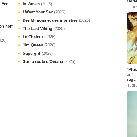
carri
e Fer
In Waves
(2026)
jeudi 
I Want Your Sex
(2026)
Des Minions et des monstres
(2026)
 ton nom
The Last Viking
(2025)
La Chaleur
(2026)
026)
Jim Queen
(2026)
Supergirl
(2026)
Sur la route d'Omaha
(2025)
"Plus
art" :
saga 
jeudi 