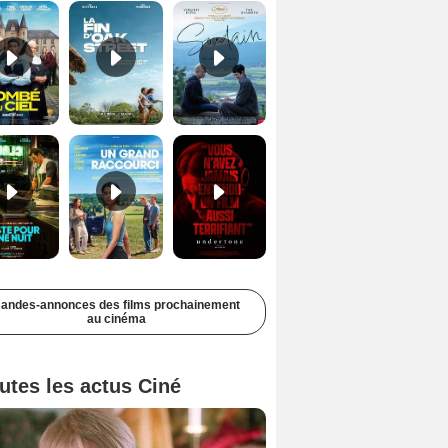
Juste pour une nuit Bande-annonce VO STFR
Un grand raccourci Bande-annonce VF
Undertone Bande-annonce VO STFR
andes-annonces des films prochainement
au cinéma
utes les actus Ciné