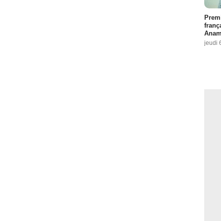
Premi
franç
Anama
jeudi 