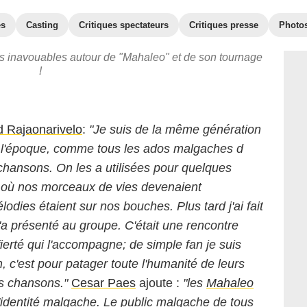
es
Casting
Critiques spectateurs
Critiques presse
Photo
ets inavouables autour de "Mahaleo" et de son tournage
!
 Rajaonarivelo
:
"Je suis de la même génération
 l'époque, comme tous les ados malgaches d
 chansons. On les a utilisées pour quelques
t où nos morceaux de vies devenaient
lodies étaient sur nos bouches. Plus tard j'ai fait
a présenté au groupe. C'était une rencontre
erté qui l'accompagne; de simple fan je suis
 c'est pour patager toute l'humanité de leurs
rs chansons."
Cesar Paes
ajoute :
"les
Mahaleo
'identité malgache. Le public malgache de tous