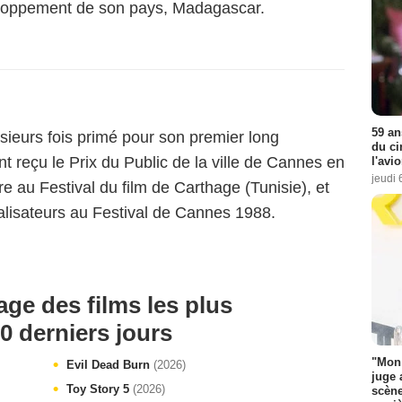
eloppement de son pays, Madagascar.
59 an
sieurs fois primé pour son premier long
du ci
nt reçu le Prix du Public de la ville de Cannes en
l'avi
jeudi 
e au Festival du film de Carthage (Tunisie), et
éalisateurs au Festival de Cannes 1988.
age des films les plus
0 derniers jours
"Mon 
Evil Dead Burn
(2026)
juge 
Toy Story 5
(2026)
scène