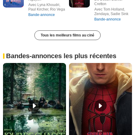
Cretton
Avec Lyna Khoudri,
Paul Kircher, Rio Vega
Avec Tom Holland,
Zendaya, Sadie Sink
Bande-annonce
Bande-annonce
Tous les meilleurs films au ciné
Bandes-annonces les plus récentes