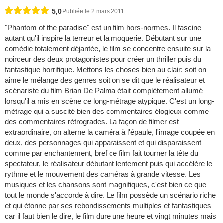
5,0
Publiée le 2 mars 2011
"Phantom of the paradise" est un film hors-normes. Il fascine
autant qu'il inspire la terreur et la moquerie. Débutant sur une
comédie totalement déjantée, le film se concentre ensuite sur la
noirceur des deux protagonistes pour créer un thriller puis du
fantastique horrifique. Mettons les choses bien au clair: soit on
aime le mélange des genres soit on se dit que le réalisateur et
scénariste du film Brian De Palma était complètement allumé
lorsqu'il a mis en scène ce long-métrage atypique. C'est un long-
métrage qui a suscité bien des commentaires élogieux comme
des commentaires rétrogrades. La façon de filmer est
extraordinaire, on alterne la caméra à l'épaule, l'image coupée en
deux, des personnages qui apparaissent et qui disparaissent
comme par enchantement, bref ce film fait tourner la tête du
spectateur, le réalisateur débutant lentement puis qui accélère le
rythme et le mouvement des caméras à grande vitesse. Les
musiques et les chansons sont magnifiques, c'est bien ce que
tout le monde s'accorde à dire. Le film possède un scénario riche
et qui étonne par ses rebondissements multiples et fantastiques
car il faut bien le dire, le film dure une heure et vingt minutes mais