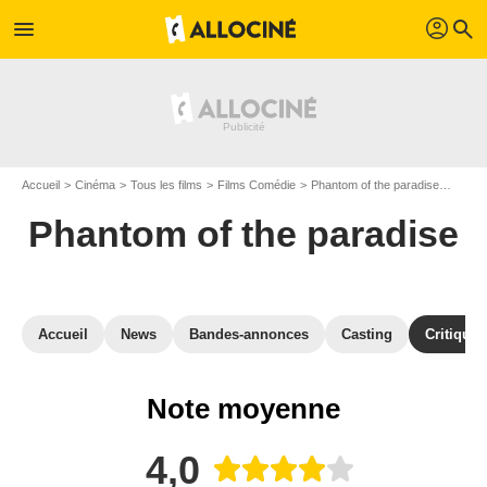
profil
menu
search
Accueil
Cinéma
Tous les films
Films Comédie
Phantom of the paradise
Critiq
Phantom of the paradise
Accueil
News
Bandes-annonces
Casting
Critiques
Note moyenne
4,0