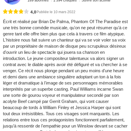
189 abonnés
2 394 critiques
Suivre son activité
4,0
Publiée le 10 mars 2022
Écrit et réalisé par Brian De Palma, Phantom Of The Paradise est
une très bonne comédie musicale, qu'on ne peut résumer qu'à ce
genre tant elle offre bien plus que cela à travers ce film atypique.
L'histoire nous fait suivre un chanteur qui va se voir voler sa voix
par un propriétaire de maison de disque peu scrupuleux désireux
d'ouvrir un lieu de spectacle qui jouera sa chanson en
introduction. Le jeune compositeur talentueux va alors signer un
contrat avec le diable après avoir été défiguré et va chercher à se
venger. Ce récit nous plonge pendant un peu moins d'une heure
et demi dans une ambiance singulière adoptant un ton à la fois
léger et dramatique à l'image de ses personnages mémorables
interprétés par un superbe casting. Paul Williams incarne Swan
une sorte de gourou voyeur et manipulateur secondé par son
acolyte Beef campé par Gerrit Graham, qui vont causer
beaucoup de tords à William Finley et Jessica Harper qui sont
tout deux irrésistibles. Tous ces visages sont marquants. Les
relations entre tous ces protagonistes fonctionnent parfaitement,
jusqu’à ressentir de l'empathie pour un Winslow devant se cacher