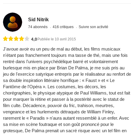
Sid Nitrik
74 abonnés
416 critiques
Suivre son activité
4,0
Publiée le 10 avril 2015
J'avoue avoir eu un peu de mal au début, les films musicaux
n'étant pas franchement toujours ma tasse de thé, mais une fois
rentré dans l'univers psychédélique barré et volontairement
burlesque mis en place par Brian De Palma, je me suis pris au
jeu de l'exercice satyrique entrepris par le réalisateur au renfort de
sa double inspiration littéraire horrifique : « Faust » et « Le
Fantôme de l'Opéra ». Les costumes, les décors, les
chorégraphies, le physique atypique de Paul Williams, tout est fait
pour marquer la rétine et passer à la postérité avec le statut de
film culte. Décadence, pouvoir du fric, trahison, meurtres,
vengeance et les hurlements détraqués de William Finley,
rarement le « Paradis » n'aura autant ressemblé à un enfer. Avec
sa mise en scène foutraque et son goût prononcé pour le
grotesque, De Palma prenait un sacré risque avec un tel film en