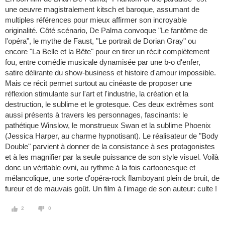
une oeuvre magistralement kitsch et baroque, assumant de
multiples références pour mieux affirmer son incroyable
originalité. Côté scénario, De Palma convoque "Le fantôme de
l'opéra", le mythe de Faust, "Le portrait de Dorian Gray" ou
encore "La Belle et la Bête" pour en tirer un récit complètement
fou, entre comédie musicale dynamisée par une b-o d'enfer,
satire délirante du show-business et histoire d'amour impossible.
Mais ce récit permet surtout au cinéaste de proposer une
réflexion stimulante sur l'art et l'industrie, la création et la
destruction, le sublime et le grotesque. Ces deux extrêmes sont
aussi présents à travers les personnages, fascinants: le
pathétique Winslow, le monstrueux Swan et la sublime Phoenix
(Jessica Harper, au charme hypnotisant). Le réalisateur de "Body
Double" parvient à donner de la consistance à ses protagonistes
et à les magnifier par la seule puissance de son style visuel. Voilà
donc un véritable ovni, au rythme à la fois cartoonesque et
mélancolique, une sorte d'opéra-rock flamboyant plein de bruit, de
fureur et de mauvais goût. Un film à l'image de son auteur: culte !
2
0