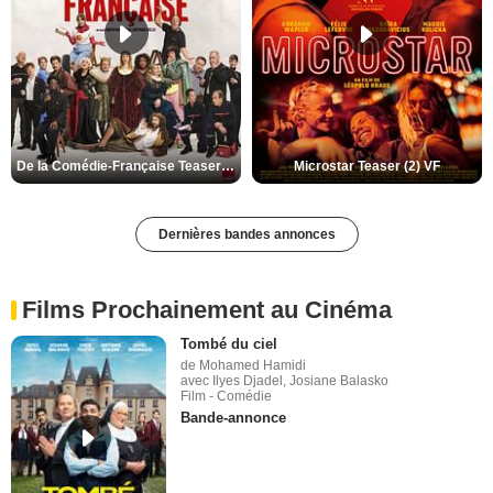
De la Comédie-Française Teaser (3) VF
Microstar Teaser (2) VF
Dernières bandes annonces
Films Prochainement au Cinéma
Tombé du ciel
de Mohamed Hamidi
avec Ilyes Djadel, Josiane Balasko
Film - Comédie
Bande-annonce