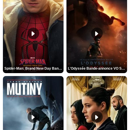
Spider-Man: Brand New Day Bande-annonce VO STFR
L'Odyssée Bande-annonce VO STFR