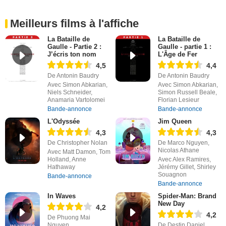
Meilleurs films à l'affiche
La Bataille de
La Bataille de
Gaulle - Partie 2 :
Gaulle - partie 1 :
J’écris ton nom
L'Âge de Fer
4,5
4,4
De Antonin Baudry
De Antonin Baudry
Avec Simon Abkarian,
Avec Simon Abkarian,
Niels Schneider,
Simon Russell Beale,
Anamaria Vartolomei
Florian Lesieur
Bande-annonce
Bande-annonce
L'Odyssée
Jim Queen
4,3
4,3
De Christopher Nolan
De Marco Nguyen,
Nicolas Athane
Avec Matt Damon, Tom
Holland, Anne
Avec Alex Ramires,
Hathaway
Jérémy Gillet, Shirley
Souagnon
Bande-annonce
Bande-annonce
In Waves
Spider-Man: Brand
New Day
4,2
4,2
De Phuong Mai
Nguyen
De Destin Daniel