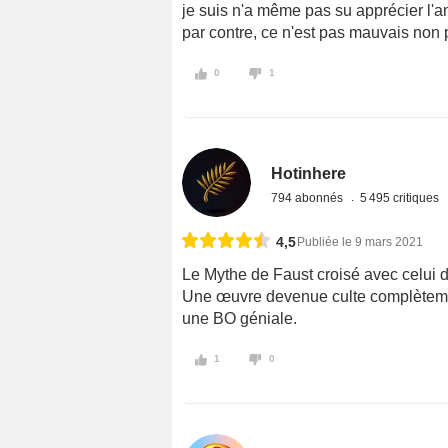
je suis n'a même pas su apprécier l'a
par contre, ce n'est pas mauvais non p
0
1
Hotinhere
794 abonnés
5 495 critiques
4,5
Publiée le 9 mars 2021
Le Mythe de Faust croisé avec celui 
Une œuvre devenue culte complètemen
une BO géniale.
1
0