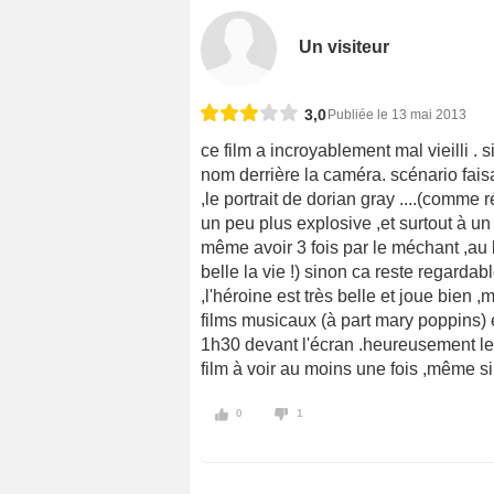
Un visiteur
3,0
Publiée le 13 mai 2013
ce film a incroyablement mal vieilli .
nom derrière la caméra. scénario fais
,le portrait de dorian gray ....(comme r
un peu plus explosive ,et surtout à un 
même avoir 3 fois par le méchant ,au b
belle la vie !) sinon ca reste regarda
,l'héroine est très belle et joue bien 
films musicaux (à part mary poppins) et
1h30 devant l'écran .heureusement les
film à voir au moins une fois ,même si o
0
1