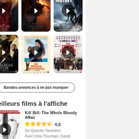
Le Triangle d'or Bande-annonce VF
Les Matins merveilleux Bande-annonce VF
De la Comédie-Française Teaser VF
Bandes-annonces à ne pas manquer
illeurs films à l'affiche
Kill Bill: The Whole Bloody
Affair
4,6
De Quentin Tarantino
Avec Uma Thurman, David