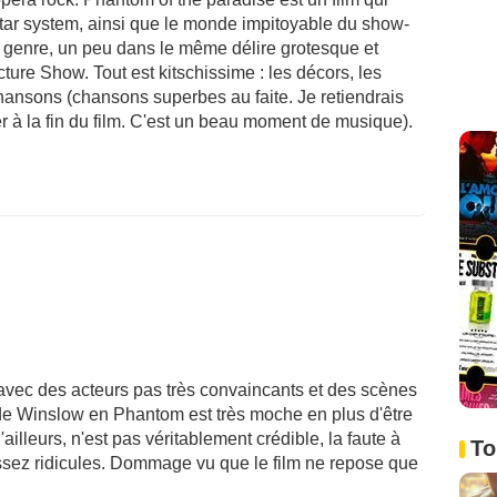
star system, ainsi que le monde impitoyable du show-
 genre, un peu dans le même délire grotesque et
ure Show. Tout est kitschissime : les décors, les
chansons (chansons superbes au faite. Je retiendrais
 à la fin du film. C'est un beau moment de musique).
 avec des acteurs pas très convaincants et des scènes
n de Winslow en Phantom est très moche en plus d'être
illeurs, n'est pas véritablement crédible, la faute à
To
ssez ridicules. Dommage vu que le film ne repose que