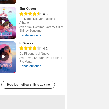
Jim Queen
4,3
De Marco Nguyen, Nicolas
Athane
Avec Alex Ramires, Jérémy Gillet,
Shirley Souagnon
Bande-annonce
In Waves
4,2
De Phuong Mai Nguyen
Avec Lyna Khoudri, Paul Kircher,
Rio Vega
Bande-annonce
Tous les meilleurs films au ciné