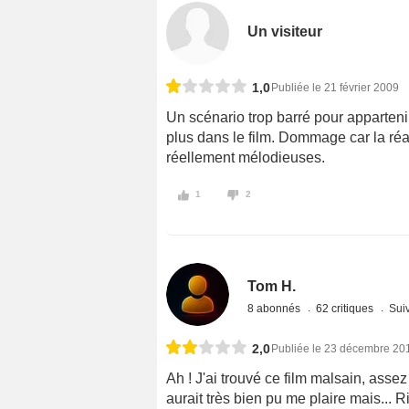
Un visiteur
1,0
Publiée le 21 février 2009
Un scénario trop barré pour apparteni
plus dans le film. Dommage car la réa
réellement mélodieuses.
1
2
Tom H.
8 abonnés
62 critiques
Suiv
2,0
Publiée le 23 décembre 20
Ah ! J'ai trouvé ce film malsain, asse
aurait très bien pu me plaire mais... R