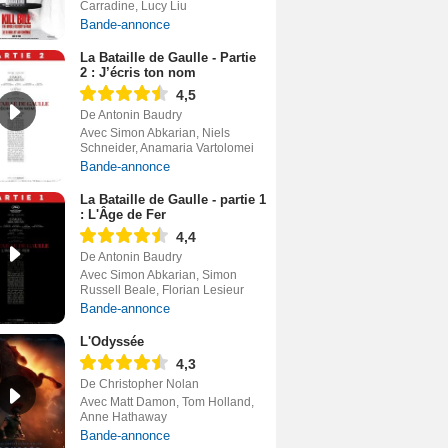
Carradine, Lucy Liu
Bande-annonce
La Bataille de Gaulle - Partie
2 : J’écris ton nom
4,5
De Antonin Baudry
Avec Simon Abkarian, Niels
Schneider, Anamaria Vartolomei
Bande-annonce
La Bataille de Gaulle - partie 1
: L'Âge de Fer
4,4
De Antonin Baudry
Avec Simon Abkarian, Simon
Russell Beale, Florian Lesieur
Bande-annonce
L'Odyssée
4,3
De Christopher Nolan
Avec Matt Damon, Tom Holland,
Anne Hathaway
Bande-annonce