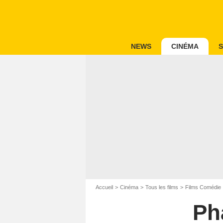
NEWS
CINÉMA
S
Accueil
Cinéma
Tous les films
Films Comédie
Ph