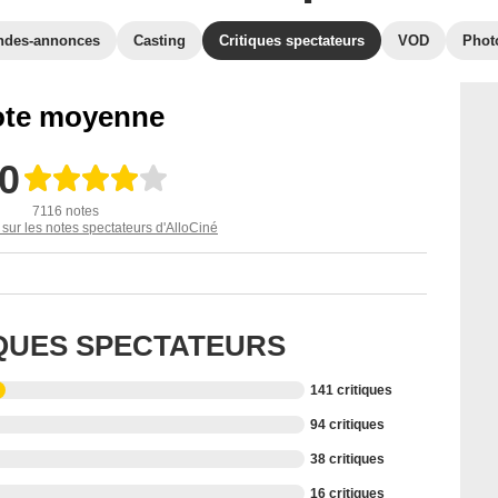
ndes-annonces
Casting
Critiques spectateurs
VOD
Phot
te moyenne
,0
7116 notes
 sur les notes spectateurs d'AlloCiné
IQUES SPECTATEURS
141 critiques
94 critiques
38 critiques
16 critiques