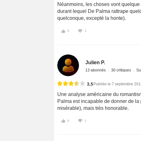
Néanmoins, les choses vont quelque p
durant lequel De Palma rattrape quelq
quelconque, excepté la honte).
0
1
Julien P.
13 abonnés
30 critiques
Su
3,5
Publiée le 7 septembre 20
Une analyse américaine du romantisme
Palma est incapable de donner de la 
misérable), mais très honorable.
0
1