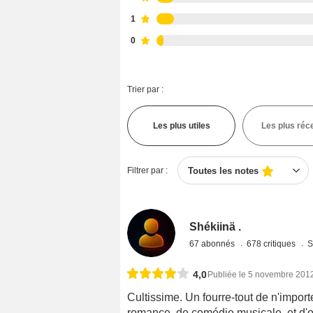
1
0
Trier par :
Les plus utiles
Les plus réc
Filtrer par :
Toutes les notes
Shékiinä .
67 abonnés
678 critiques
S
4,0
Publiée le 5 novembre 201
Cultissime. Un fourre-tout de n'impor
romance, de comédie musicale, et d'op