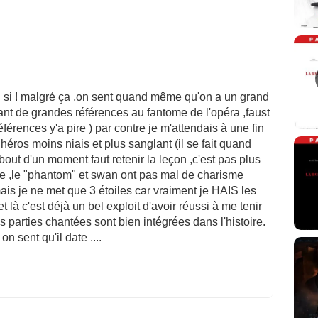
 si si ! malgré ça ,on sent quand même qu'on a un grand
ant de grandes références au fantome de l'opéra ,faust
éférences y'a pire ) par contre je m'attendais à une fin
héros moins niais et plus sanglant (il se fait quand
out d'un moment faut retenir la leçon ,c'est pas plus
ble ,le "phantom" et swan ont pas mal de charisme
,mais je ne met que 3 étoiles car vraiment je HAIS les
 là c'est déjà un bel exploit d'avoir réussi à me tenir
 parties chantées sont bien intégrées dans l'histoire.
n sent qu'il date ....