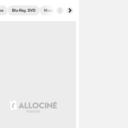
os
Blu-Ray, DVD
Musique
Secrets de tournage
Récompe