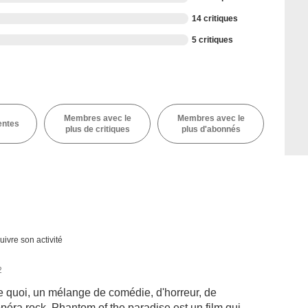
14 critiques
5 critiques
Membres avec le
Membres avec le
entes
plus de critiques
plus d'abonnés
uivre son activité
2
te quoi, un mélange de comédie, d'horreur, de
éra rock. Phantom of the paradise est un film qui