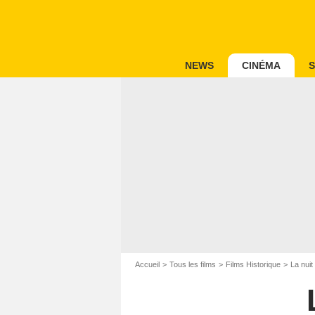
NEWS
CINÉMA
S
Accueil
Tous les films
Films Historique
La nui