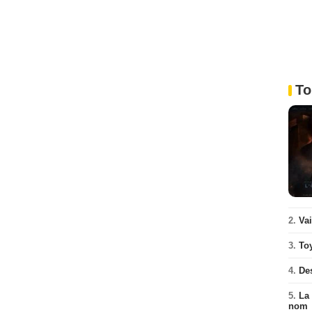
To
2.
Va
3.
To
4.
De
5.
La 
nom