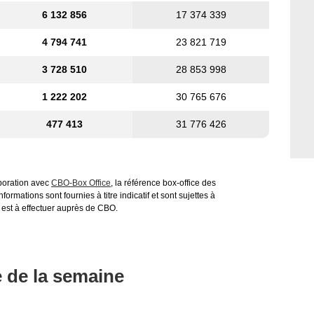
6 132 856
17 374 339
4 794 741
23 821 719
3 728 510
28 853 998
1 222 202
30 765 676
477 413
31 776 426
aboration avec
CBO-Box Office
, la référence box-office des
ormations sont fournies à titre indicatif et sont sujettes à
 est à effectuer auprès de CBO.
e de la semaine