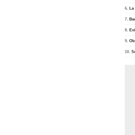
6.
La 
7.
Ba
8.
Ev
9.
Ob
10.
S