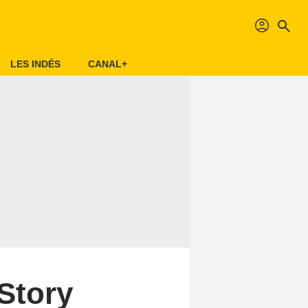
profil
search
LES INDÉS
CANAL+
 Story