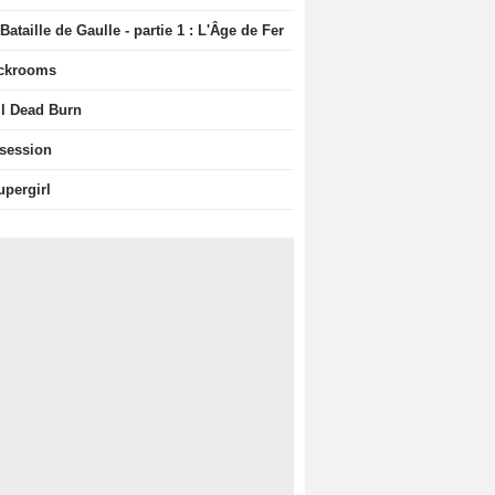
Bataille de Gaulle - partie 1 : L'Âge de Fer
ckrooms
il Dead Burn
session
upergirl