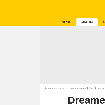
NEWS
CINÉMA
S
Accueil
Cinéma
Tous les films
Films Drame
Dreamer