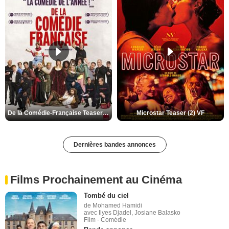
De la Comédie-Française Teaser (3) VF
Microstar Teaser (2) VF
Dernières bandes annonces
Films Prochainement au Cinéma
Tombé du ciel
de Mohamed Hamidi
avec Ilyes Djadel, Josiane Balasko
Film - Comédie