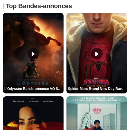
Top Bandes-annonces
L'Odyssée Bande-annonce VO STFR
Spider-Man: Brand New Day Bande-annonce VO STFR