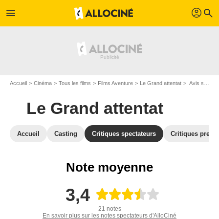
profil
menu
search
Accueil
Cinéma
Tous les films
Films Aventure
Le Grand attentat
Avis sur Le Grand attentat
Le Grand attentat
Accueil
Casting
Critiques spectateurs
Critiques press
Note moyenne
3,4
21 notes
En savoir plus sur les notes spectateurs d'AlloCiné