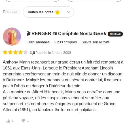
Filtrer par :
Toutes les notes
🎬 RENGER 📼 Cinéphile Nostal𝙂𝙚𝙚𝙠
8 885 abonnés
8 233 critiques
Suivre son activité
4,0
Publiée le 1 mars 2008
Anthony Mann retranscrit sur grand écran un fait réel remontant à
1861 aux Etats-Unis. Lorsque le Président Abraham Lincoln
empreinte secrètement un train de nuit afin de donner un discourt
à Baltimore. Malgré les menaces qui pèsent contre lui, il ne sera
pas à l’abris du danger à l’intérieur du train.
A la manière de Alfred Hitchcock, Mann nous entraîne dans une
périlleux voyage, où les suspicions viennent se mêler aux
suspens et les nombreuses énigmes qui ponctuent ce Grand
Attentat (1951), un fabuleux thriller noir et palpitant.
1
1