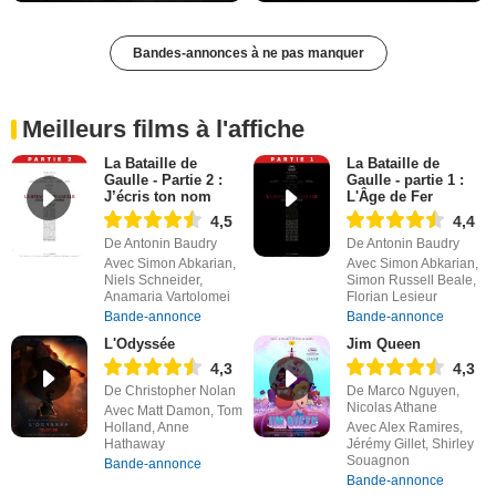
Bandes-annonces à ne pas manquer
Meilleurs films à l'affiche
La Bataille de
La Bataille de
Gaulle - Partie 2 :
Gaulle - partie 1 :
J’écris ton nom
L'Âge de Fer
4,5
4,4
De Antonin Baudry
De Antonin Baudry
Avec Simon Abkarian,
Avec Simon Abkarian,
Niels Schneider,
Simon Russell Beale,
Anamaria Vartolomei
Florian Lesieur
Bande-annonce
Bande-annonce
L'Odyssée
Jim Queen
4,3
4,3
De Christopher Nolan
De Marco Nguyen,
Nicolas Athane
Avec Matt Damon, Tom
Holland, Anne
Avec Alex Ramires,
Hathaway
Jérémy Gillet, Shirley
Souagnon
Bande-annonce
Bande-annonce