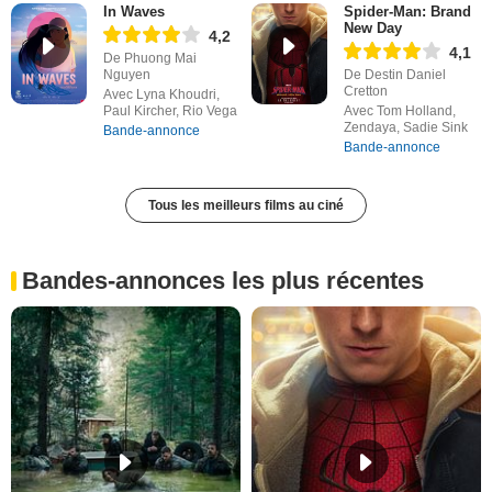
In Waves
Spider-Man: Brand
New Day
4,2
4,1
De Phuong Mai
Nguyen
De Destin Daniel
Cretton
Avec Lyna Khoudri,
Paul Kircher, Rio Vega
Avec Tom Holland,
Zendaya, Sadie Sink
Bande-annonce
Bande-annonce
Tous les meilleurs films au ciné
Bandes-annonces les plus récentes