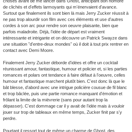
choses avant de me lancer dans Ghost, anticipant bon nombre
de clichés et d'effets larmoyants qui m'énervaient d'avance.
Surtout que finalement ils sont bien là mais Jerry Zucker réussit à
ne pas trop alourdir son film avec ces éléments et use d'autres
cordes à son arc pour rendre son oeuvre plaisante, bien que
parfois maladroite. Déjà, l'idée de départ est vraiment
intéressante et intrigante et on découvre un Patrick Swayze dans
une situation "d'entre-deux mondes" où il doit à tout prix rentrer en
contact avec Demi Moore.
Finalement Jerry Zucker déborde d'idées et offre un cocktail
réunissant amour, fantastique, humour et policier et, si les parties
romances et polars ont tendance à faire défaut à l'oeuvre, celles
humour et fantastique marchent plutôt bien. C'est donc là que le
bât blesse, d'abord avec une intrigue policière cousue de fil blanc
et trop bâclée, puis une partie romance manquant d'émotion et
frôlant la limite de la mièvrerie (sans pour autant trop la
dépasser). C'est dommage car il y avait de l'idée mais à vouloir
jouer sur trop de tableaux en même temps, Zucker finit par s'y
perdre.
Pourtant il ressort tout de même un charme de Ghost, des