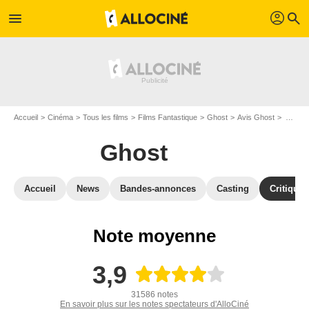
profil
menu
search
Accueil
Cinéma
Tous les films
Films Fantastique
Ghost
Avis Ghost
Avis : Ghost - Page 9
Ghost
Accueil
News
Bandes-annonces
Casting
Critiques
Note moyenne
3,9
31586 notes
En savoir plus sur les notes spectateurs d'AlloCiné