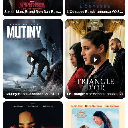
Spider-Man: Brand New Day Bande-annonce VO STFR
L'Odyssée Bande-annonce VO STFR
Mutiny Bande-annonce VO STFR
Le Triangle d'or Bande-annonce VF