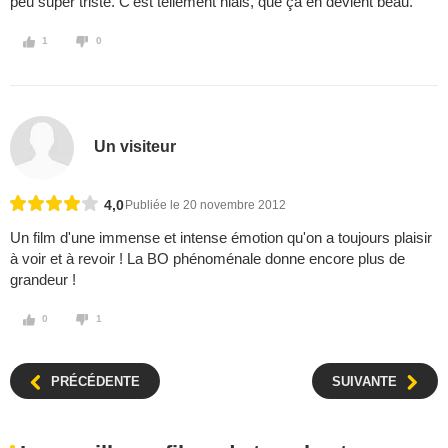
peu super triste. C'est tellement niais, que ça en devient beau.
1
0
Un visiteur
4,0
Publiée le 20 novembre 2012
Un film d'une immense et intense émotion qu'on a toujours plaisir
à voir et à revoir ! La BO phénoménale donne encore plus de
grandeur !
0
1
PRÉCÉDENTE
SUIVANTE