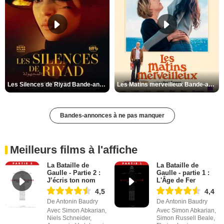
Les Silences de Riyad Bande-annonce VO STFR
Les Matins merveilleux Bande-annonce VF
Bandes-annonces à ne pas manquer
Meilleurs films à l'affiche
La Bataille de
La Bataille de
Gaulle - Partie 2 :
Gaulle - partie 1 :
J’écris ton nom
L'Âge de Fer
4,5
4,4
De Antonin Baudry
De Antonin Baudry
Avec Simon Abkarian,
Avec Simon Abkarian,
Niels Schneider,
Simon Russell Beale,