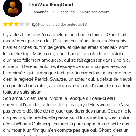
TheWaaalkingDead
91 abonnés
980 critiques
Suivre son activité
3,0
Publiée le 20 décembre 2013
Il y a des films que l'on a quelque peu honte d'aimer. Ghost fait
assurément partie du lot. D'autant qu'il réunit tous les éléments
niais et clichés du film de genre, et que les effets spéciaux sont
loin d'être top.. Mais non, ça ne change raconte donc l'histoire
d'un mec follement amoureux, qui se fait agresser dans une rue,
et meurt. Devenu fantôme, il essaye de communiquer avec sa
bien-aimée, qui lui manque tant, par l'intermédiaire d'une mé mec,
c'est le regretté Patrick Swayze, un acteur qui, à défaut de n'avoir
eu que des bons rôles, a au moins le mérite d'avoir été un acteur
toujours satisfaisant.
Son amour, c'est Demi Moore, à l'époque où celle-ci était
surement l'une des actrices les plus sexy d'Hollywood.. et n'avait
pas encore décidée de ne jouer que dans des nanar. Cela dit, elle
n'a pas trop de mérite: elle passe son film à médium, c'est notre
génial Whoopi Goldberg, toujours là pour apporter une petite dose
d'humour à un film qui n'en compte pas que oui, Ghost, c'est un