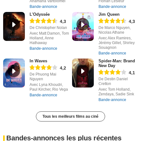
Anamaria Vartolomei
Florian Lesieur
Bande-annonce
Bande-annonce
L'Odyssée
Jim Queen
4,3
4,3
De Christopher Nolan
De Marco Nguyen,
Nicolas Athane
Avec Matt Damon, Tom
Holland, Anne
Avec Alex Ramires,
Hathaway
Jérémy Gillet, Shirley
Souagnon
Bande-annonce
Bande-annonce
In Waves
Spider-Man: Brand
New Day
4,2
4,1
De Phuong Mai
Nguyen
De Destin Daniel
Cretton
Avec Lyna Khoudri,
Paul Kircher, Rio Vega
Avec Tom Holland,
Zendaya, Sadie Sink
Bande-annonce
Bande-annonce
Tous les meilleurs films au ciné
Bandes-annonces les plus récentes