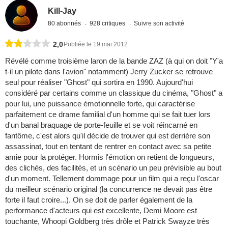
Kill-Jay
80 abonnés
928 critiques
Suivre son activité
2,0
Publiée le 19 mai 2012
Révélé comme troisième laron de la bande ZAZ (à qui on doit "Y'a
t-il un pilote dans l'avion" notamment) Jerry Zucker se retrouve
seul pour réaliser "Ghost" qui sortira en 1990. Aujourd'hui
considéré par certains comme un classique du cinéma, "Ghost" a
pour lui, une puissance émotionnelle forte, qui caractérise
parfaitement ce drame familial d'un homme qui se fait tuer lors
d'un banal braquage de porte-feuille et se voit réincarné en
fantôme, c'est alors qu'il décide de trouver qui est derrière son
assassinat, tout en tentant de rentrer en contact avec sa petite
amie pour la protéger. Hormis l'émotion on retient de longueurs,
des clichés, des facilités, et un scénario un peu prévisible au bout
d'un moment. Tellement dommage pour un film qui a reçu l'oscar
du meilleur scénario original (la concurrence ne devait pas être
forte il faut croire...). On se doit de parler également de la
performance d'acteurs qui est excellente, Demi Moore est
touchante, Whoopi Goldberg très drôle et Patrick Swayze très